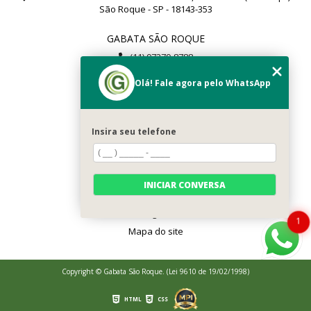
São Roque - SP - 18143-353
GABATA SÃO ROQUE
(11) 97279-8788
(11) 99112-8504
Olá! Fale agora pelo WhatsApp
gabata@gabata.com.br
MENU
Insira seu telefone
Home
Sobré Nós
Serviços
INICIAR CONVERSA
Contato
Categorias
1
Mapa do site
Copyright © Gabata São Roque. (Lei 9610 de 19/02/1998)
HTML
CSS