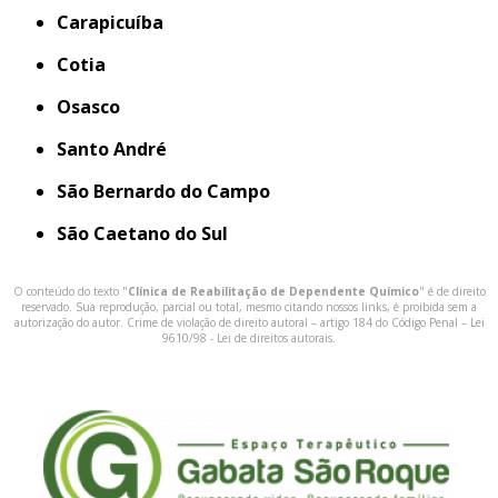
Carapicuíba
Cotia
Osasco
Santo André
São Bernardo do Campo
São Caetano do Sul
O conteúdo do texto "
Clínica de Reabilitação de Dependente Químico
" é de direito
reservado. Sua reprodução, parcial ou total, mesmo citando nossos links, é proibida sem a
autorização do autor. Crime de violação de direito autoral – artigo 184 do Código Penal –
Lei
9610/98 - Lei de direitos autorais
.