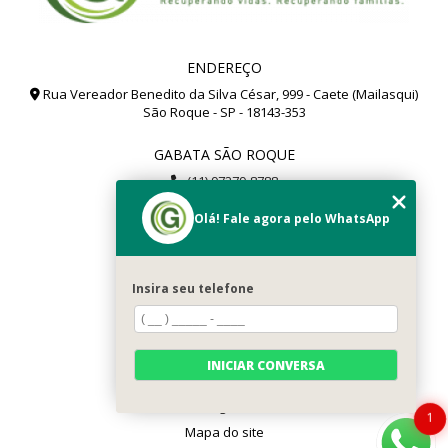
ENDEREÇO
Rua Vereador Benedito da Silva César, 999 - Caete (Mailasqui)
São Roque - SP - 18143-353
GABATA SÃO ROQUE
(11) 97279-8788
(11) 99112-8504
Olá! Fale agora pelo WhatsApp
gabata@gabata.com.br
MENU
Insira seu telefone
Home
Sobré Nós
Serviços
INICIAR CONVERSA
Contato
Categorias
1
Mapa do site