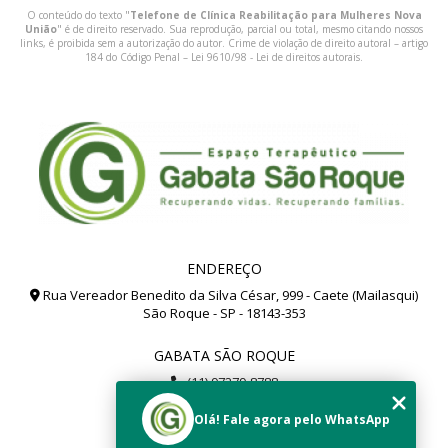
O conteúdo do texto "
Telefone de Clínica Reabilitação para Mulheres Nova
União
" é de direito reservado. Sua reprodução, parcial ou total, mesmo citando nossos
links, é proibida sem a autorização do autor. Crime de violação de direito autoral – artigo
184 do Código Penal –
Lei 9610/98 - Lei de direitos autorais
.
ENDEREÇO
Rua Vereador Benedito da Silva César, 999 - Caete (Mailasqui)
São Roque - SP - 18143-353
GABATA SÃO ROQUE
(11) 97279-8788
(11) 99112-8504
Olá! Fale agora pelo WhatsApp
gabata@gabata.com.br