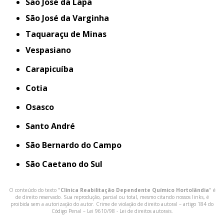
São José da Lapa
São José da Varginha
Taquaraçu de Minas
Vespasiano
Carapicuíba
Cotia
Osasco
Santo André
São Bernardo do Campo
São Caetano do Sul
O conteúdo do texto "
Clínica Reabilitação Dependente Químico Hortolândia
" é
de direito reservado. Sua reprodução, parcial ou total, mesmo citando nossos links, é
proibida sem a autorização do autor. Crime de violação de direito autoral – artigo 184 do
Código Penal –
Lei 9610/98 - Lei de direitos autorais
.