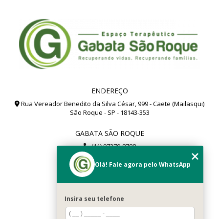
ENDEREÇO
Rua Vereador Benedito da Silva César, 999 - Caete (Mailasqui)
São Roque - SP - 18143-353
GABATA SÃO ROQUE
(11) 97279-8788
(11) 99112-8504
Olá! Fale agora pelo WhatsApp
gabata@gabata.com.br
MENU
Insira seu telefone
Home
Sobré Nós