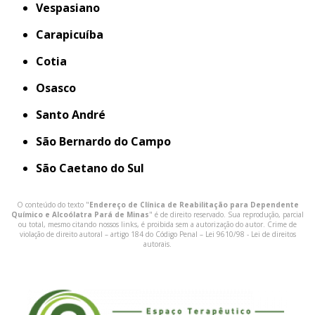
Vespasiano
Carapicuíba
Cotia
Osasco
Santo André
São Bernardo do Campo
São Caetano do Sul
O conteúdo do texto "
Endereço de Clínica de Reabilitação para Dependente
Químico e Alcoólatra Pará de Minas
" é de direito reservado. Sua reprodução, parcial
ou total, mesmo citando nossos links, é proibida sem a autorização do autor. Crime de
violação de direito autoral – artigo 184 do Código Penal –
Lei 9610/98 - Lei de direitos
autorais
.