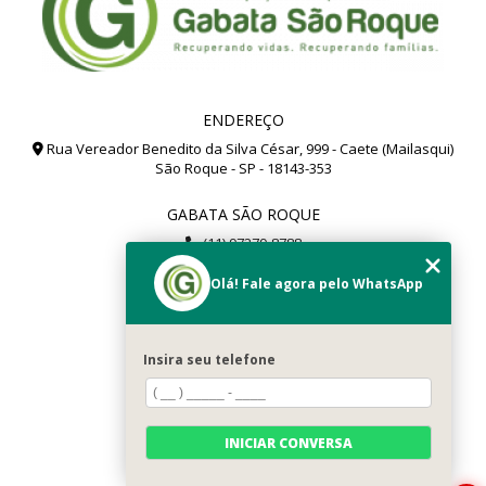
ENDEREÇO
Rua Vereador Benedito da Silva César, 999 - Caete (Mailasqui)
São Roque - SP - 18143-353
GABATA SÃO ROQUE
(11) 97279-8788
(11) 99112-8504
Olá! Fale agora pelo WhatsApp
gabata@gabata.com.br
MENU
Insira seu telefone
Home
Sobré Nós
Serviços
INICIAR CONVERSA
Contato