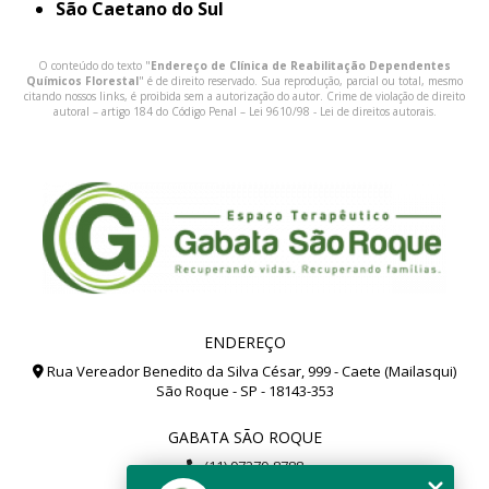
São Caetano do Sul
O conteúdo do texto "
Endereço de Clínica de Reabilitação Dependentes
Químicos Florestal
" é de direito reservado. Sua reprodução, parcial ou total, mesmo
citando nossos links, é proibida sem a autorização do autor. Crime de violação de direito
autoral – artigo 184 do Código Penal –
Lei 9610/98 - Lei de direitos autorais
.
ENDEREÇO
Rua Vereador Benedito da Silva César, 999 - Caete (Mailasqui)
São Roque - SP - 18143-353
GABATA SÃO ROQUE
(11) 97279-8788