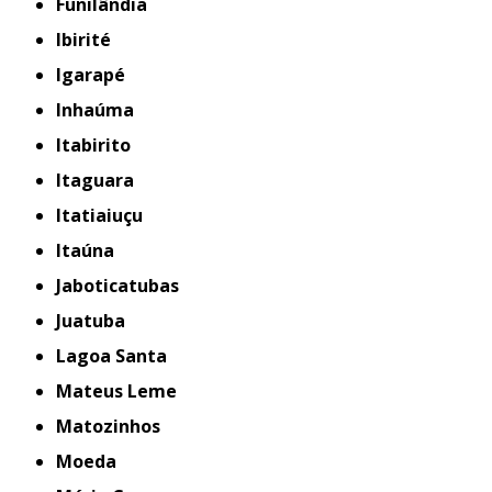
Funilândia
Ibirité
Igarapé
Inhaúma
Itabirito
Itaguara
Itatiaiuçu
Itaúna
Jaboticatubas
Juatuba
Lagoa Santa
Mateus Leme
Matozinhos
Moeda