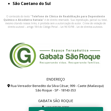
São Caetano do Sul
O conteúdo do texto "
Telefone de Clínica de Reabilitação para Dependente
Químico e Alcoólatra Itatiaia
" é de direito reservado. Sua reprodução, parcial ou total,
mesmo citando nossos links, é proibida sem a autorização do autor. Crime de violação de
direito autoral – artigo 184 do Código Penal –
Lei 9610/98 - Lei de direitos autorais
.
ENDEREÇO
Rua Vereador Benedito da Silva César, 999 - Caete (Mailasqui)
São Roque - SP - 18143-353
GABATA SÃO ROQUE
(11) 97279-8788