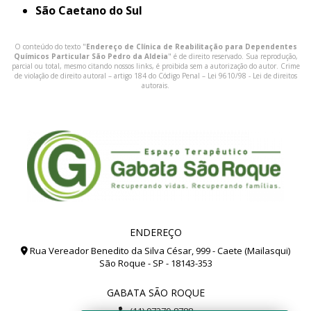
São Caetano do Sul
O conteúdo do texto "
Endereço de Clínica de Reabilitação para Dependentes
Químicos Particular São Pedro da Aldeia
" é de direito reservado. Sua reprodução,
parcial ou total, mesmo citando nossos links, é proibida sem a autorização do autor. Crime
de violação de direito autoral – artigo 184 do Código Penal –
Lei 9610/98 - Lei de direitos
autorais
.
ENDEREÇO
Rua Vereador Benedito da Silva César, 999 - Caete (Mailasqui)
São Roque - SP - 18143-353
GABATA SÃO ROQUE