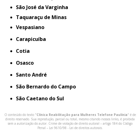
São José da Varginha
Taquaraçu de Minas
Vespasiano
Carapicuíba
Cotia
Osasco
Santo André
São Bernardo do Campo
São Caetano do Sul
O conteúdo do texto "
Clínica Reabilitação para Mulheres Telefone Paulínia
" é de
direito reservado. Sua reprodução, parcial ou total, mesmo citando nossos links, é proibida
sem a autorização do autor. Crime de violação de direito autoral – artigo 184 do Código
Penal –
Lei 9610/98 - Lei de direitos autorais
.