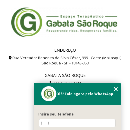
ENDEREÇO
Rua Vereador Benedito da Silva César, 999 - Caete (Mailasqui)
São Roque - SP - 18143-353
GABATA SÃO ROQUE
(11) 97279-8788
(11) 99112-8504
Olá! Fale agora pelo WhatsApp
gabata@gabata.com.br
MENU
Insira seu telefone
Home
Sobré Nós