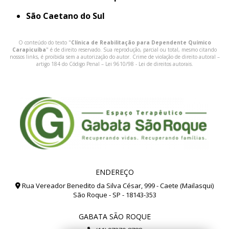
São Caetano do Sul
O conteúdo do texto "
Clínica de Reabilitação para Dependente Químico
Carapicuíba
" é de direito reservado. Sua reprodução, parcial ou total, mesmo citando
nossos links, é proibida sem a autorização do autor. Crime de violação de direito autoral –
artigo 184 do Código Penal –
Lei 9610/98 - Lei de direitos autorais
.
ENDEREÇO
Rua Vereador Benedito da Silva César, 999 - Caete (Mailasqui)
São Roque - SP - 18143-353
GABATA SÃO ROQUE