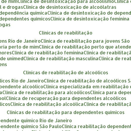
o de mim
clínica de desintoxicação para alcoolismo
clínic
ol e drogas
clínica de desintoxicação de alcoólatras
a dependência química
clínica de desintoxicação de depen
a dependentes químicos
clínica de desintoxicação feminina
rogas
clínicas de reabilitação
vens Rio de Janeiro
clínica de reabilitação para jovens São
tária perto de mim
clínica de reabilitação perto que atend
enores
clínica de reabilitação feminina
clínica de reabilita
ende unimed
clínica de reabilitação masculina
clínica de re
vens
clínicas de reabilitação de alcoólicos
ólicos Rio de Janeiro
clínica de reabilitação de alcoólicos 
ependente alcoólico
clínica especializada em reabilitação
ca
clínica de reabilitação para alcoólicos
clínica para dep
ool
clínica de recuperação para dependentes alcoólicos
licos
clínica de reabilitação alcoólica
clínica de reabilita
clínicas de reabilitação para dependentes químicos
ependente químico Rio de Janeiro
ependente químico São Paulo
clínica reabilitação dependen