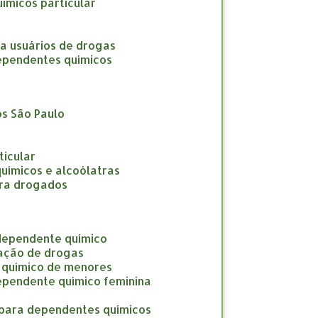
uímicos particular
ara usuários de drogas
 dependentes químicos
os São Paulo
ticular
químicos e alcoólatras
para drogados
 dependente químico
cação de drogas
e químico de menores
dependente químico feminina
o para dependentes químicos