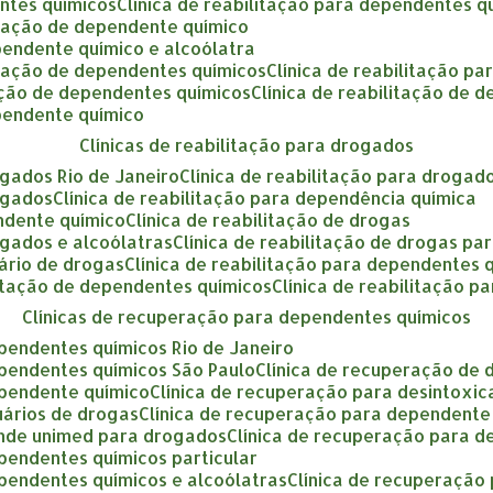
entes químicos
clínica de reabilitação para dependentes q
litação de dependente químico
ependente químico e alcoólatra
litação de dependentes químicos
clínica de reabilitação p
itação de dependentes químicos
clínica de reabilitação de
ependente químico
clínicas de reabilitação para drogados
rogados Rio de Janeiro
clínica de reabilitação para drogad
rogados
clínica de reabilitação para dependência química
endente químico
clínica de reabilitação de drogas
rogados e alcoólatras
clínica de reabilitação de drogas par
uário de drogas
clínica de reabilitação para dependentes 
ilitação de dependentes químicos
clínica de reabilitação 
clínicas de recuperação para dependentes químicos
ependentes químicos Rio de Janeiro
ependentes químicos São Paulo
clínica de recuperação de
ependente químico
clínica de recuperação para desintoxi
uários de drogas
clínica de recuperação para dependent
tende unimed para drogados
clínica de recuperação para 
ependentes químicos particular
ependentes químicos e alcoólatras
clínica de recuperaçã