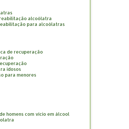
latras
e reabilitação alcoólatra
 reabilitação para alcoólatras
nica de recuperação
eração
 recuperação
ara idosos
ção para menores
 de homens com vício em álcool
oolatra