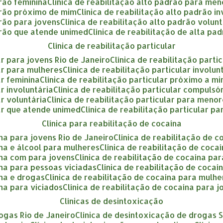
drão feminina
clínica de reabilitação alto padrão para me
adrão próximo de mim
clínica de reabilitação alto padrão i
drão para jovens
clínica de reabilitação alto padrão volun
adrão que atende unimed
clínica de reabilitação de alta pa
clínica de reabilitação particular
lar para jovens Rio de Janeiro
clínica de reabilitação part
lar para mulheres
clínica de reabilitação particular involu
ar feminina
clínica de reabilitação particular próximo a m
ar involuntária
clínica de reabilitação particular compulsó
ar voluntária
clínica de reabilitação particular para meno
ular que atende unimed
clínica de reabilitação particular p
clínica para reabilitação de cocaína
ína para jovens Rio de Janeiro
clínica de reabilitação de 
aína e álcool para mulheres
clínica de reabilitação de coca
aína com para jovens
clínica de reabilitação de cocaína p
aína para pessoas viciadas
clínica de reabilitação de coca
ína e drogas
clínica de reabilitação de cocaína para mulh
ína para viciados
clínica de reabilitação de cocaína para 
clínicas de desintoxicação
rogas Rio de Janeiro
clínica de desintoxicação de drogas 