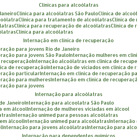
clínicas para alcoólatras
 Janeiro
clínica para alcoólatras São Paulo
clínica de alcoó
coólatra
clínica para tratamento de alcoólatras
clínica d
ólatras
clínica para recuperação de alcoólatras
clínica de
ólatras
clínica para alcoólatras
internação em clínica de recuperação
eração para jovens Rio de Janeiro
eração para jovens São Paulo
internação mulheres em clí
e recuperação
internação alcoólatras em clínica de recup
nica de recuperação
internação de viciados em clínica de
eração particular
internação em clínica de recuperação p
peração para mulheres
internação em clínica de recupera
eração para jovens
internação para alcoólatras
 de Janeiro
internação para alcoolatra São Paulo
a em álcool
internação de mulheres viciadas em álcool
atras
internação unimed para pessoas alcoólatras
 em álcool
internação unimed para alcoólatras
internação
l
internação para jovens alcoólatras
internação para alc
internação para dependentes químicos