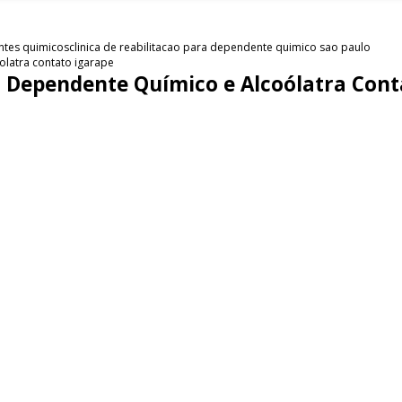
entes quimicos
clinica de reabilitacao para dependente quimico sao paulo
olatra contato igarape
ra Dependente Químico e Alcoólatra Cont