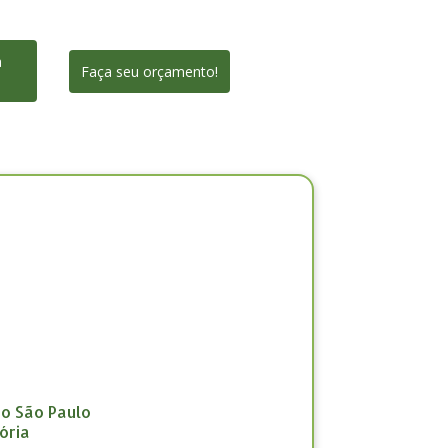
a
Faça seu orçamento!
ão São Paulo
ória