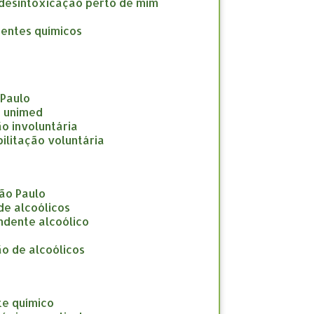
a desintoxicação perto de mim
dentes químicos
 Paulo
e unimed
ção involuntária
abilitação voluntária
São Paulo
 de alcoólicos
endente alcoólico
ção de alcoólicos
te químico