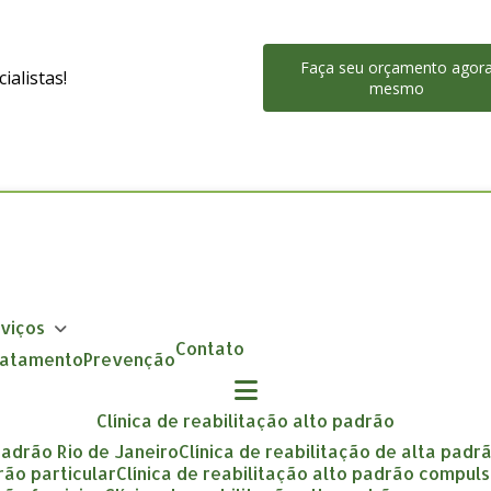
Faça seu orçamento agor
alistas!
mesmo
rviços
Contato
Tratamento
Prevenção
clínica de reabilitação alto padrão
 padrão Rio de Janeiro
clínica de reabilitação de alta padr
drão particular
clínica de reabilitação alto padrão compuls