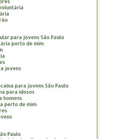
nores
nvoluntária
tária
drão
icular para jovens São Paulo
ntária perto de mim
im
ria
res
ara jovens
cocaína para jovens São Paulo
ína para idosos
ara homens
ína perto de mim
eres
jovens
São Paulo