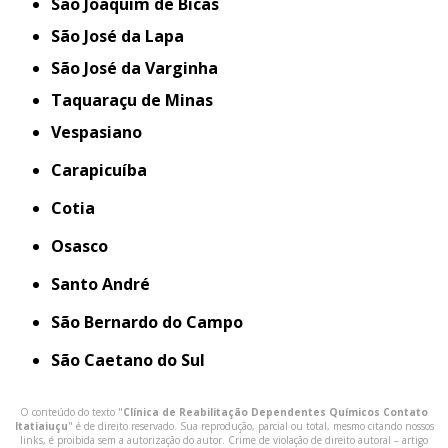
São Joaquim de Bicas
São José da Lapa
São José da Varginha
Taquaraçu de Minas
Vespasiano
Carapicuíba
Cotia
Osasco
Santo André
São Bernardo do Campo
São Caetano do Sul
O conteúdo do texto "
Clínica de Reabilitação Dependentes Químicos Contato
Itatiaiuçu
" é de direito reservado. Sua reprodução, parcial ou total, mesmo citando nossos
links, é proibida sem a autorização do autor. Crime de violação de direito autoral – artigo