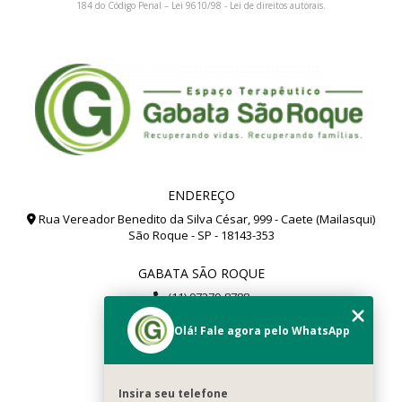
184 do Código Penal –
Lei 9610/98 - Lei de direitos autorais
.
ENDEREÇO
Rua Vereador Benedito da Silva César, 999 - Caete (Mailasqui)
São Roque - SP - 18143-353
GABATA SÃO ROQUE
(11) 97279-8788
(11) 99112-8504
Olá! Fale agora pelo WhatsApp
gabata@gabata.com.br
MENU
Insira seu telefone