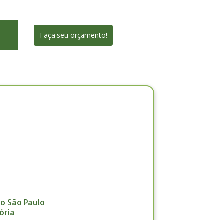
a
Faça seu orçamento!
ão São Paulo
ória