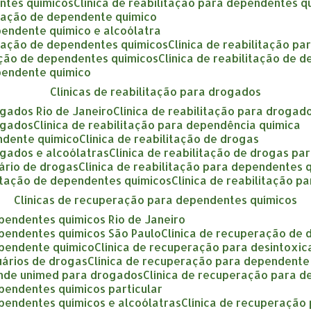
entes químicos
clínica de reabilitação para dependentes q
litação de dependente químico
ependente químico e alcoólatra
litação de dependentes químicos
clínica de reabilitação p
itação de dependentes químicos
clínica de reabilitação de
ependente químico
clínicas de reabilitação para drogados
rogados Rio de Janeiro
clínica de reabilitação para drogad
rogados
clínica de reabilitação para dependência química
endente químico
clínica de reabilitação de drogas
rogados e alcoólatras
clínica de reabilitação de drogas par
uário de drogas
clínica de reabilitação para dependentes 
ilitação de dependentes químicos
clínica de reabilitação 
clínicas de recuperação para dependentes químicos
ependentes químicos Rio de Janeiro
ependentes químicos São Paulo
clínica de recuperação de
ependente químico
clínica de recuperação para desintoxi
uários de drogas
clínica de recuperação para dependent
tende unimed para drogados
clínica de recuperação para 
ependentes químicos particular
ependentes químicos e alcoólatras
clínica de recuperaçã