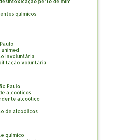
a desintoxicação perto de mim
dentes químicos
 Paulo
e unimed
ção involuntária
abilitação voluntária
São Paulo
 de alcoólicos
endente alcoólico
ção de alcoólicos
te químico