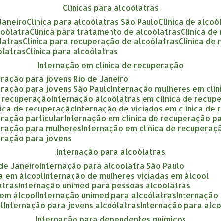
clínicas para alcoólatras
 Janeiro
clínica para alcoólatras São Paulo
clínica de alcoó
coólatra
clínica para tratamento de alcoólatras
clínica d
ólatras
clínica para recuperação de alcoólatras
clínica de
ólatras
clínica para alcoólatras
internação em clínica de recuperação
eração para jovens Rio de Janeiro
eração para jovens São Paulo
internação mulheres em clí
e recuperação
internação alcoólatras em clínica de recup
nica de recuperação
internação de viciados em clínica de
eração particular
internação em clínica de recuperação p
peração para mulheres
internação em clínica de recupera
eração para jovens
internação para alcoólatras
 de Janeiro
internação para alcoolatra São Paulo
a em álcool
internação de mulheres viciadas em álcool
atras
internação unimed para pessoas alcoólatras
 em álcool
internação unimed para alcoólatras
internação
l
internação para jovens alcoólatras
internação para alc
internação para dependentes químicos