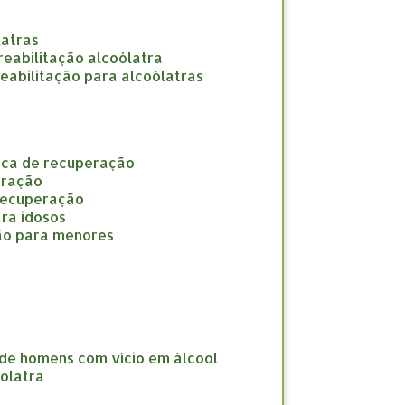
latras
e reabilitação alcoólatra
 reabilitação para alcoólatras
nica de recuperação
eração
 recuperação
ara idosos
ção para menores
 de homens com vício em álcool
oolatra