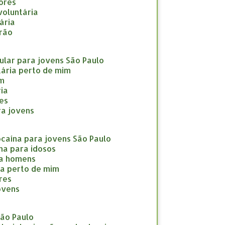
nores
nvoluntária
tária
drão
icular para jovens São Paulo
ntária perto de mim
im
ria
res
ara jovens
cocaína para jovens São Paulo
ína para idosos
ara homens
ína perto de mim
eres
jovens
São Paulo