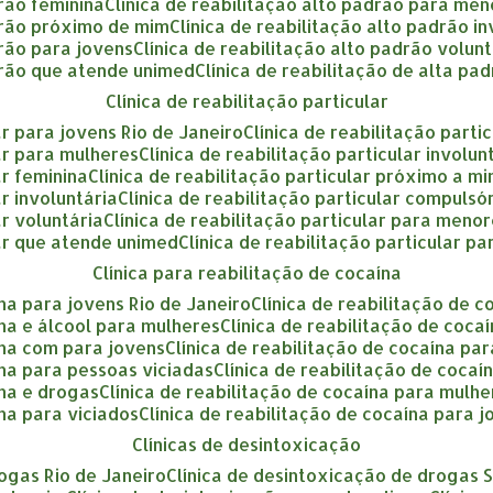
drão feminina
clínica de reabilitação alto padrão para me
adrão próximo de mim
clínica de reabilitação alto padrão i
drão para jovens
clínica de reabilitação alto padrão volun
adrão que atende unimed
clínica de reabilitação de alta pa
clínica de reabilitação particular
lar para jovens Rio de Janeiro
clínica de reabilitação part
lar para mulheres
clínica de reabilitação particular involu
ar feminina
clínica de reabilitação particular próximo a m
ar involuntária
clínica de reabilitação particular compulsó
ar voluntária
clínica de reabilitação particular para meno
ular que atende unimed
clínica de reabilitação particular p
clínica para reabilitação de cocaína
ína para jovens Rio de Janeiro
clínica de reabilitação de 
aína e álcool para mulheres
clínica de reabilitação de coca
aína com para jovens
clínica de reabilitação de cocaína p
aína para pessoas viciadas
clínica de reabilitação de coca
ína e drogas
clínica de reabilitação de cocaína para mulh
ína para viciados
clínica de reabilitação de cocaína para 
clínicas de desintoxicação
rogas Rio de Janeiro
clínica de desintoxicação de drogas 