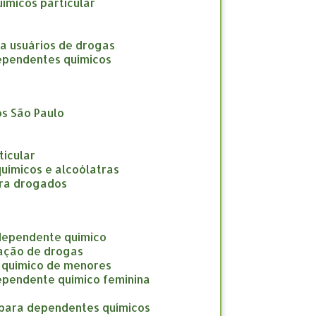
uímicos particular
ara usuários de drogas
 dependentes químicos
os São Paulo
ticular
químicos e alcoólatras
para drogados
 dependente químico
cação de drogas
e químico de menores
dependente químico feminina
o para dependentes químicos