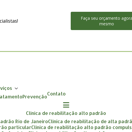
Faça seu orçamento agor
alistas!
mesmo
rviços
Contato
Tratamento
Prevenção
clínica de reabilitação alto padrão
 padrão Rio de Janeiro
clínica de reabilitação de alta padr
drão particular
clínica de reabilitação alto padrão compuls