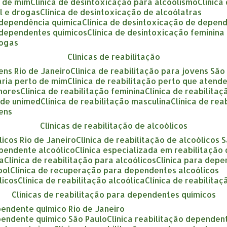
o de mim
clínica de desintoxicação para alcoolismo
clínic
ol e drogas
clínica de desintoxicação de alcoólatras
a dependência química
clínica de desintoxicação de depen
a dependentes químicos
clínica de desintoxicação feminina
rogas
clínicas de reabilitação
vens Rio de Janeiro
clínica de reabilitação para jovens São
tária perto de mim
clínica de reabilitação perto que atend
enores
clínica de reabilitação feminina
clínica de reabilita
ende unimed
clínica de reabilitação masculina
clínica de re
vens
clínicas de reabilitação de alcoólicos
ólicos Rio de Janeiro
clínica de reabilitação de alcoólicos 
ependente alcoólico
clínica especializada em reabilitação
ca
clínica de reabilitação para alcoólicos
clínica para dep
ool
clínica de recuperação para dependentes alcoólicos
licos
clínica de reabilitação alcoólica
clínica de reabilita
clínicas de reabilitação para dependentes químicos
ependente químico Rio de Janeiro
ependente químico São Paulo
clínica reabilitação dependen