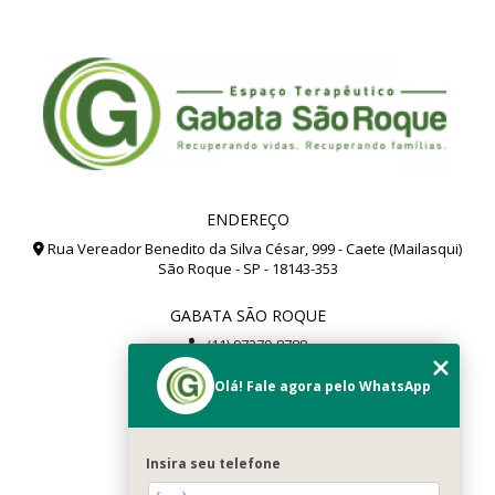
ENDEREÇO
Rua Vereador Benedito da Silva César, 999 - Caete (Mailasqui)
São Roque - SP - 18143-353
GABATA SÃO ROQUE
(11) 97279-8788
(11) 99112-8504
Olá! Fale agora pelo WhatsApp
gabata@gabata.com.br
MENU
Insira seu telefone
Home