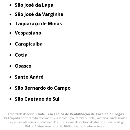
São José da Lapa
São José da Varginha
Taquaraçu de Minas
Vespasiano
Carapicuíba
Cotia
Osasco
Santo André
São Bernardo do Campo
São Caetano do Sul
O conteúdo do texto "
Onde Tem Clínica de Reabilitação de Cocaína e Drogas
Petrópolis
" é de direito reservado. Sua reprodução, parcial ou total, mesmo citando nossos
links, é proibida sem a autorização do autor. Crime de violação de direito autoral – artigo
184 do Código Penal –
Lei 9610/98 - Lei de direitos autorais
.