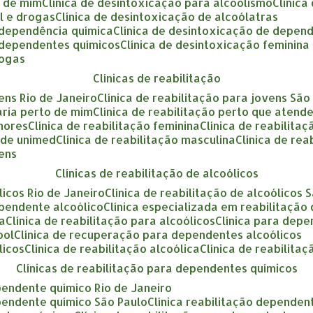
o de mim
clínica de desintoxicação para alcoolismo
clínic
ol e drogas
clínica de desintoxicação de alcoólatras
a dependência química
clínica de desintoxicação de depen
a dependentes químicos
clínica de desintoxicação feminina
rogas
clínicas de reabilitação
vens Rio de Janeiro
clínica de reabilitação para jovens São
tária perto de mim
clínica de reabilitação perto que atend
enores
clínica de reabilitação feminina
clínica de reabilita
ende unimed
clínica de reabilitação masculina
clínica de re
vens
clínicas de reabilitação de alcoólicos
ólicos Rio de Janeiro
clínica de reabilitação de alcoólicos 
ependente alcoólico
clínica especializada em reabilitação
ca
clínica de reabilitação para alcoólicos
clínica para dep
ool
clínica de recuperação para dependentes alcoólicos
licos
clínica de reabilitação alcoólica
clínica de reabilita
clínicas de reabilitação para dependentes químicos
ependente químico Rio de Janeiro
ependente químico São Paulo
clínica reabilitação dependen