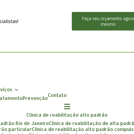
Faça seu orçamento agor
alistas!
mesmo
rviços
Contato
Tratamento
Prevenção
clínica de reabilitação alto padrão
 padrão Rio de Janeiro
clínica de reabilitação de alta padr
drão particular
clínica de reabilitação alto padrão compuls