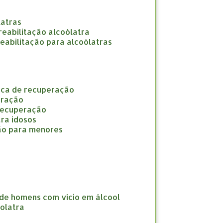
latras
e reabilitação alcoólatra
 reabilitação para alcoólatras
nica de recuperação
eração
 recuperação
ara idosos
ção para menores
 de homens com vício em álcool
oolatra