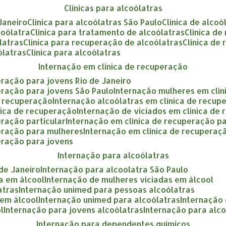
clínicas para alcoólatras
 Janeiro
clínica para alcoólatras São Paulo
clínica de alcoó
coólatra
clínica para tratamento de alcoólatras
clínica d
ólatras
clínica para recuperação de alcoólatras
clínica de
ólatras
clínica para alcoólatras
internação em clínica de recuperação
eração para jovens Rio de Janeiro
eração para jovens São Paulo
internação mulheres em clí
e recuperação
internação alcoólatras em clínica de recup
nica de recuperação
internação de viciados em clínica de
eração particular
internação em clínica de recuperação p
peração para mulheres
internação em clínica de recupera
eração para jovens
internação para alcoólatras
 de Janeiro
internação para alcoolatra São Paulo
a em álcool
internação de mulheres viciadas em álcool
atras
internação unimed para pessoas alcoólatras
 em álcool
internação unimed para alcoólatras
internação
l
internação para jovens alcoólatras
internação para alc
internação para dependentes químicos