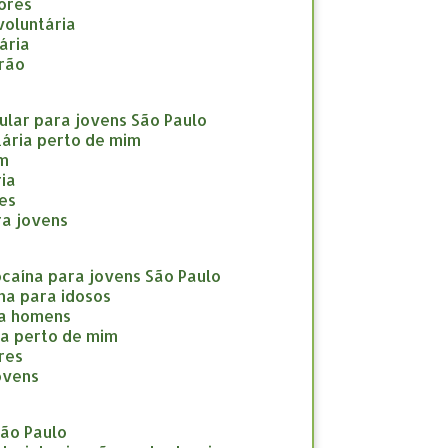
nores
nvoluntária
tária
drão
icular para jovens São Paulo
ntária perto de mim
im
ria
res
ara jovens
cocaína para jovens São Paulo
ína para idosos
ara homens
ína perto de mim
eres
jovens
São Paulo