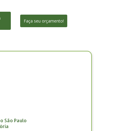
a
Faça seu orçamento!
ão São Paulo
ória