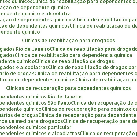
entes químicos
clínica de reabilitação para dependentes q
litação de dependente químico
ependente químico e alcoólatra
litação de dependentes químicos
clínica de reabilitação p
itação de dependentes químicos
clínica de reabilitação de
ependente químico
clínicas de reabilitação para drogados
rogados Rio de Janeiro
clínica de reabilitação para drogad
rogados
clínica de reabilitação para dependência química
endente químico
clínica de reabilitação de drogas
rogados e alcoólatras
clínica de reabilitação de drogas par
uário de drogas
clínica de reabilitação para dependentes 
ilitação de dependentes químicos
clínica de reabilitação 
clínicas de recuperação para dependentes químicos
ependentes químicos Rio de Janeiro
ependentes químicos São Paulo
clínica de recuperação de
ependente químico
clínica de recuperação para desintoxi
uários de drogas
clínica de recuperação para dependent
tende unimed para drogados
clínica de recuperação para 
ependentes químicos particular
ependentes químicos e alcoólatras
clínica de recuperaçã