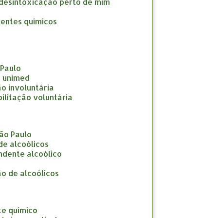
a desintoxicação perto de mim
dentes químicos
 Paulo
e unimed
ção involuntária
abilitação voluntária
São Paulo
 de alcoólicos
endente alcoólico
ção de alcoólicos
te químico