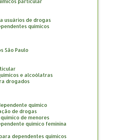
uímicos particular
ara usuários de drogas
 dependentes químicos
os São Paulo
ticular
químicos e alcoólatras
para drogados
 dependente químico
cação de drogas
e químico de menores
dependente químico feminina
o para dependentes químicos