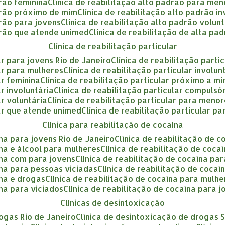
drão feminina
clínica de reabilitação alto padrão para me
adrão próximo de mim
clínica de reabilitação alto padrão i
drão para jovens
clínica de reabilitação alto padrão volun
adrão que atende unimed
clínica de reabilitação de alta pa
clínica de reabilitação particular
lar para jovens Rio de Janeiro
clínica de reabilitação part
lar para mulheres
clínica de reabilitação particular involu
ar feminina
clínica de reabilitação particular próximo a m
ar involuntária
clínica de reabilitação particular compulsó
ar voluntária
clínica de reabilitação particular para meno
ular que atende unimed
clínica de reabilitação particular p
clínica para reabilitação de cocaína
ína para jovens Rio de Janeiro
clínica de reabilitação de 
aína e álcool para mulheres
clínica de reabilitação de coca
aína com para jovens
clínica de reabilitação de cocaína p
aína para pessoas viciadas
clínica de reabilitação de coca
ína e drogas
clínica de reabilitação de cocaína para mulh
ína para viciados
clínica de reabilitação de cocaína para 
clínicas de desintoxicação
rogas Rio de Janeiro
clínica de desintoxicação de drogas 