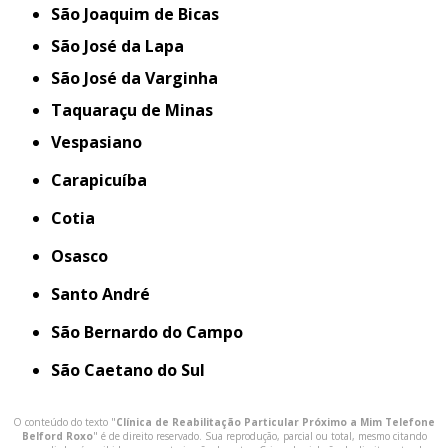
São Joaquim de Bicas
São José da Lapa
São José da Varginha
Taquaraçu de Minas
Vespasiano
Carapicuíba
Cotia
Osasco
Santo André
São Bernardo do Campo
São Caetano do Sul
O conteúdo do texto "
Clínica de Reabilitação Particular Próximo a Mim Telefone
Belford Roxo
" é de direito reservado. Sua reprodução, parcial ou total, mesmo citando