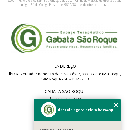
nossos links, é proibida sem a autorização do autor. Crime de violação de direito autoral –
artigo 184 do Código Penal –
Lei 9610/98 - Lei de direitos autorais
.
ENDEREÇO
Rua Vereador Benedito da Silva César, 999 - Caete (Mailasqui)
São Roque - SP - 18143-353
GABATA SÃO ROQUE
(11) 97279-8788
(11) 99112-8504
Olá! Fale agora pelo WhatsApp
gabata@gabata.com.br
MENU