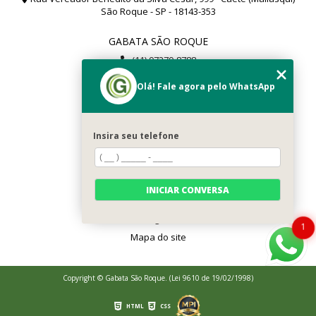
São Roque - SP - 18143-353
GABATA SÃO ROQUE
(11) 97279-8788
(11) 99112-8504
Olá! Fale agora pelo WhatsApp
gabata@gabata.com.br
MENU
Insira seu telefone
Home
Sobré Nós
Serviços
INICIAR CONVERSA
Contato
Categorias
1
Mapa do site
Copyright © Gabata São Roque. (Lei 9610 de 19/02/1998)
HTML
CSS