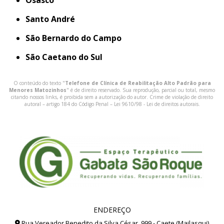
Osasco
Santo André
São Bernardo do Campo
São Caetano do Sul
O conteúdo do texto "
Telefone de Clínica de Reabilitação Alto Padrão para
Menores Matozinhos
" é de direito reservado. Sua reprodução, parcial ou total, mesmo
citando nossos links, é proibida sem a autorização do autor. Crime de violação de direito
autoral – artigo 184 do Código Penal –
Lei 9610/98 - Lei de direitos autorais
.
ENDEREÇO
Rua Vereador Benedito da Silva César, 999 - Caete (Mailasqui)