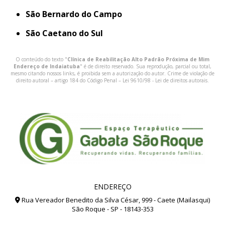
São Bernardo do Campo
São Caetano do Sul
O conteúdo do texto "
Clínica de Reabilitação Alto Padrão Próxima de Mim
Endereço de Indaiatuba
" é de direito reservado. Sua reprodução, parcial ou total,
mesmo citando nossos links, é proibida sem a autorização do autor. Crime de violação de
direito autoral – artigo 184 do Código Penal –
Lei 9610/98 - Lei de direitos autorais
.
ENDEREÇO
Rua Vereador Benedito da Silva César, 999 - Caete (Mailasqui)
São Roque - SP - 18143-353