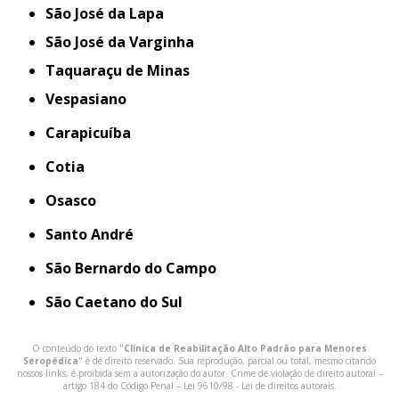
São José da Lapa
São José da Varginha
Taquaraçu de Minas
Vespasiano
Carapicuíba
Cotia
Osasco
Santo André
São Bernardo do Campo
São Caetano do Sul
O conteúdo do texto "
Clínica de Reabilitação Alto Padrão para Menores
Seropédica
" é de direito reservado. Sua reprodução, parcial ou total, mesmo citando
nossos links, é proibida sem a autorização do autor. Crime de violação de direito autoral –
artigo 184 do Código Penal –
Lei 9610/98 - Lei de direitos autorais
.