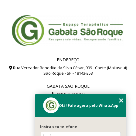
ENDEREÇO
Rua Vereador Benedito da Silva César, 999 - Caete (Mailasqui)
São Roque - SP - 18143-353
GABATA SÃO ROQUE
(11) 97279-8788
(11) 99112-8504
Olá! Fale agora pelo WhatsApp
gabata@gabata.com.br
MENU
Insira seu telefone
Home