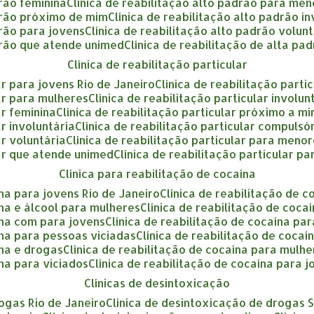
drão feminina
clínica de reabilitação alto padrão para me
adrão próximo de mim
clínica de reabilitação alto padrão i
drão para jovens
clínica de reabilitação alto padrão volun
adrão que atende unimed
clínica de reabilitação de alta pa
clínica de reabilitação particular
lar para jovens Rio de Janeiro
clínica de reabilitação part
lar para mulheres
clínica de reabilitação particular involu
ar feminina
clínica de reabilitação particular próximo a m
ar involuntária
clínica de reabilitação particular compulsó
ar voluntária
clínica de reabilitação particular para meno
ular que atende unimed
clínica de reabilitação particular p
clínica para reabilitação de cocaína
ína para jovens Rio de Janeiro
clínica de reabilitação de 
aína e álcool para mulheres
clínica de reabilitação de coca
aína com para jovens
clínica de reabilitação de cocaína p
aína para pessoas viciadas
clínica de reabilitação de coca
ína e drogas
clínica de reabilitação de cocaína para mulh
ína para viciados
clínica de reabilitação de cocaína para 
clínicas de desintoxicação
rogas Rio de Janeiro
clínica de desintoxicação de drogas 