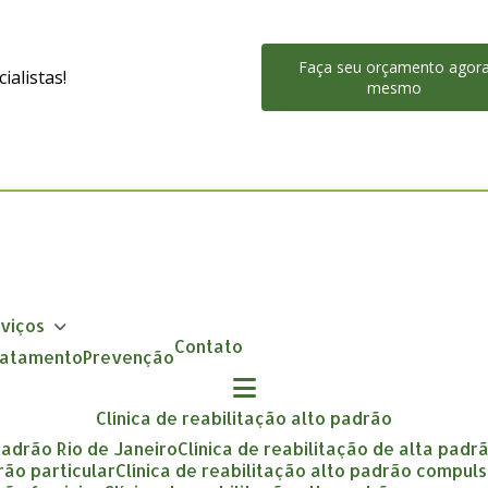
Faça seu orçamento agor
alistas!
mesmo
rviços
Contato
Tratamento
Prevenção
clínica de reabilitação alto padrão
 padrão Rio de Janeiro
clínica de reabilitação de alta padr
drão particular
clínica de reabilitação alto padrão compuls