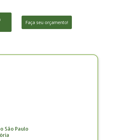
a
Faça seu orçamento!
ão São Paulo
ória