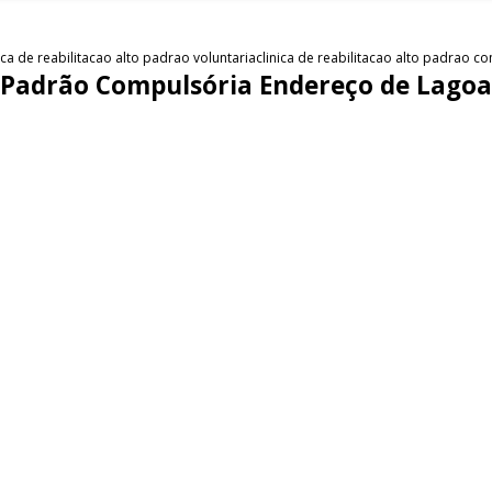
nica de reabilitacao alto padrao voluntaria
clinica de reabilitacao alto padrao 
to Padrão Compulsória Endereço de Lago