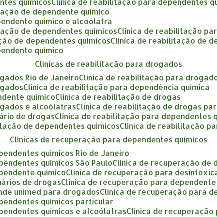
entes químicos
clínica de reabilitação para dependentes q
litação de dependente químico
ependente químico e alcoólatra
litação de dependentes químicos
clínica de reabilitação p
itação de dependentes químicos
clínica de reabilitação de
ependente químico
clínicas de reabilitação para drogados
rogados Rio de Janeiro
clínica de reabilitação para drogad
rogados
clínica de reabilitação para dependência química
endente químico
clínica de reabilitação de drogas
rogados e alcoólatras
clínica de reabilitação de drogas par
uário de drogas
clínica de reabilitação para dependentes 
ilitação de dependentes químicos
clínica de reabilitação 
clínicas de recuperação para dependentes químicos
ependentes químicos Rio de Janeiro
ependentes químicos São Paulo
clínica de recuperação de
ependente químico
clínica de recuperação para desintoxi
uários de drogas
clínica de recuperação para dependent
tende unimed para drogados
clínica de recuperação para 
ependentes químicos particular
ependentes químicos e alcoólatras
clínica de recuperaçã