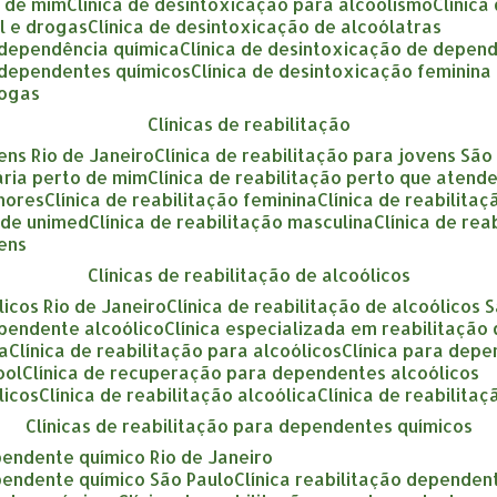
o de mim
clínica de desintoxicação para alcoolismo
clínic
ol e drogas
clínica de desintoxicação de alcoólatras
a dependência química
clínica de desintoxicação de depen
a dependentes químicos
clínica de desintoxicação feminina
rogas
clínicas de reabilitação
vens Rio de Janeiro
clínica de reabilitação para jovens São
tária perto de mim
clínica de reabilitação perto que atend
enores
clínica de reabilitação feminina
clínica de reabilita
ende unimed
clínica de reabilitação masculina
clínica de re
vens
clínicas de reabilitação de alcoólicos
ólicos Rio de Janeiro
clínica de reabilitação de alcoólicos 
ependente alcoólico
clínica especializada em reabilitação
ca
clínica de reabilitação para alcoólicos
clínica para dep
ool
clínica de recuperação para dependentes alcoólicos
licos
clínica de reabilitação alcoólica
clínica de reabilita
clínicas de reabilitação para dependentes químicos
ependente químico Rio de Janeiro
ependente químico São Paulo
clínica reabilitação dependen