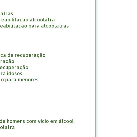
latras
e reabilitação alcoólatra
 reabilitação para alcoólatras
nica de recuperação
eração
 recuperação
ara idosos
ção para menores
 de homens com vício em álcool
oolatra