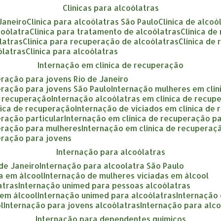
clínicas para alcoólatras
 Janeiro
clínica para alcoólatras São Paulo
clínica de alcoó
coólatra
clínica para tratamento de alcoólatras
clínica d
ólatras
clínica para recuperação de alcoólatras
clínica de
ólatras
clínica para alcoólatras
internação em clínica de recuperação
eração para jovens Rio de Janeiro
eração para jovens São Paulo
internação mulheres em clí
e recuperação
internação alcoólatras em clínica de recup
nica de recuperação
internação de viciados em clínica de
eração particular
internação em clínica de recuperação p
peração para mulheres
internação em clínica de recupera
eração para jovens
internação para alcoólatras
 de Janeiro
internação para alcoolatra São Paulo
a em álcool
internação de mulheres viciadas em álcool
atras
internação unimed para pessoas alcoólatras
 em álcool
internação unimed para alcoólatras
internação
l
internação para jovens alcoólatras
internação para alc
internação para dependentes químicos