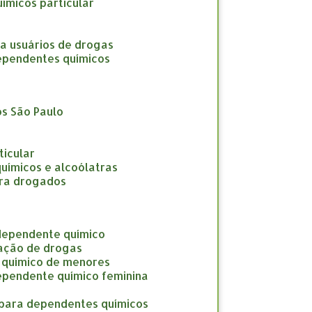
uímicos particular
ara usuários de drogas
 dependentes químicos
os São Paulo
ticular
químicos e alcoólatras
para drogados
 dependente químico
cação de drogas
e químico de menores
dependente químico feminina
o para dependentes químicos