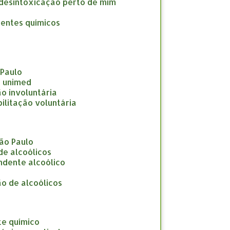
a desintoxicação perto de mim
dentes químicos
 Paulo
e unimed
ção involuntária
abilitação voluntária
São Paulo
 de alcoólicos
endente alcoólico
ção de alcoólicos
te químico