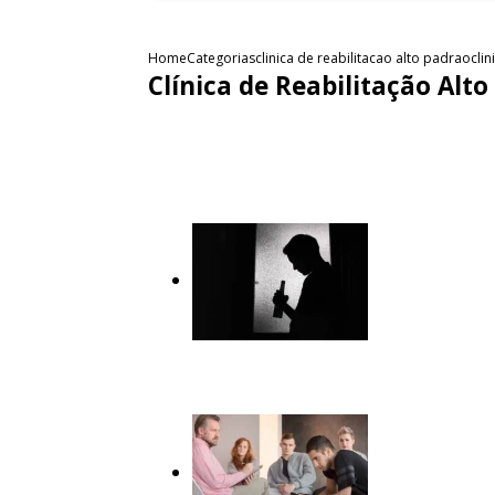
Home
Categorias
clinica de reabilitacao alto padrao
cli
Clínica de Reabilitação Al