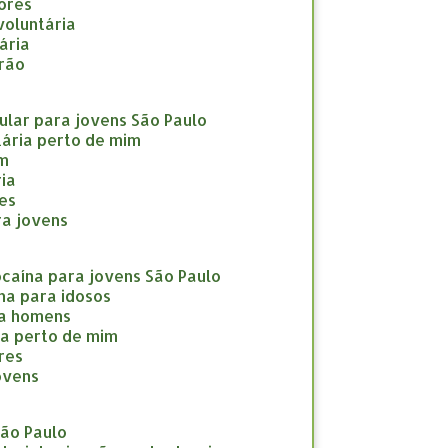
nores
nvoluntária
tária
drão
icular para jovens São Paulo
ntária perto de mim
im
ria
res
ara jovens
cocaína para jovens São Paulo
ína para idosos
ara homens
ína perto de mim
eres
jovens
São Paulo