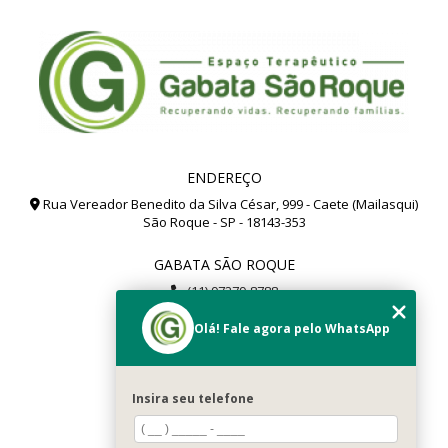
ENDEREÇO
Rua Vereador Benedito da Silva César, 999 - Caete (Mailasqui)
São Roque - SP - 18143-353
GABATA SÃO ROQUE
(11) 97279-8788
(11) 99112-8504
Olá! Fale agora pelo WhatsApp
gabata@gabata.com.br
MENU
Insira seu telefone
Home
Sobré Nós