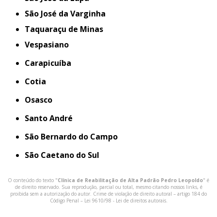
São José da Varginha
Taquaraçu de Minas
Vespasiano
Carapicuíba
Cotia
Osasco
Santo André
São Bernardo do Campo
São Caetano do Sul
O conteúdo do texto "
Clínica de Reabilitação de Alta Padrão Pedro Leopoldo
" é
de direito reservado. Sua reprodução, parcial ou total, mesmo citando nossos links, é
proibida sem a autorização do autor. Crime de violação de direito autoral – artigo 184 do
Código Penal –
Lei 9610/98 - Lei de direitos autorais
.