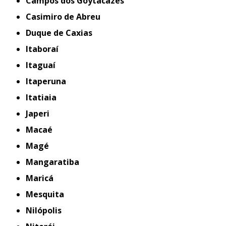
Campos dos Goytacazes
Casimiro de Abreu
Duque de Caxias
Itaboraí
Itaguaí
Itaperuna
Itatiaia
Japeri
Macaé
Magé
Mangaratiba
Maricá
Mesquita
Nilópolis