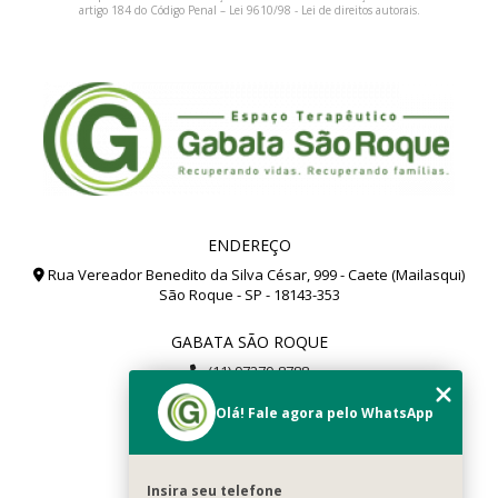
artigo 184 do Código Penal –
Lei 9610/98 - Lei de direitos autorais
.
ENDEREÇO
Rua Vereador Benedito da Silva César, 999 - Caete (Mailasqui)
São Roque - SP - 18143-353
GABATA SÃO ROQUE
(11) 97279-8788
(11) 99112-8504
Olá! Fale agora pelo WhatsApp
gabata@gabata.com.br
MENU
Insira seu telefone