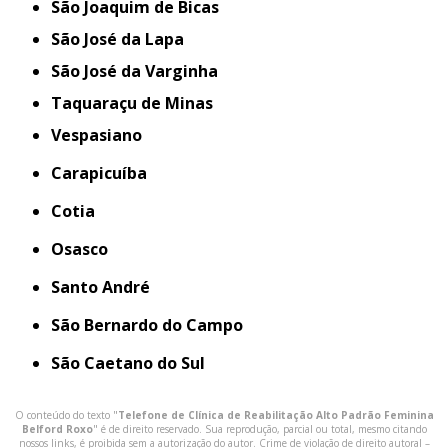
São Joaquim de Bicas
São José da Lapa
São José da Varginha
Taquaraçu de Minas
Vespasiano
Carapicuíba
Cotia
Osasco
Santo André
São Bernardo do Campo
São Caetano do Sul
O conteúdo do texto "
Telefone de Clínica de Reabilitação Alto Padrão Feminina
Belford Roxo
" é de direito reservado. Sua reprodução, parcial ou total, mesmo citando
nossos links, é proibida sem a autorização do autor. Crime de violação de direito autoral –