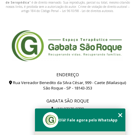
de Seropédica
" é de direito reservado. Sua reprodução, parcial ou total, mesmo citando
nossos links, é proibida sem a autorização do autor. Crime de violação de direito autoral –
artigo 184 do Código Penal –
Lei 9610/98 - Lei de direitos autorais
.
ENDEREÇO
Rua Vereador Benedito da Silva César, 999 - Caete (Mailasqui)
São Roque - SP - 18143-353
GABATA SÃO ROQUE
(11) 97279-8788
(11) 99112-8504
Olá! Fale agora pelo WhatsApp
gabata@gabata.com.br