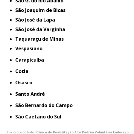
São G. do Rio Abaixo
São Joaquim de Bicas
São José da Lapa
São José da Varginha
Taquaraçu de Minas
Vespasiano
Carapicuíba
Cotia
Osasco
Santo André
São Bernardo do Campo
São Caetano do Sul
O conteúdo do texto "
Clínica de Reabilitação Alto Padrão Voluntária Endereço