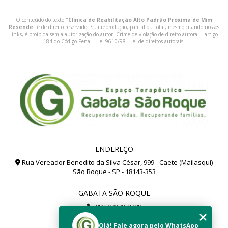
O conteúdo do texto "
Clínica de Reabilitação Alto Padrão Próxima de Mim
Resende
" é de direito reservado. Sua reprodução, parcial ou total, mesmo citando nossos
links, é proibida sem a autorização do autor. Crime de violação de direito autoral – artigo
184 do Código Penal –
Lei 9610/98 - Lei de direitos autorais
.
ENDEREÇO
Rua Vereador Benedito da Silva César, 999 - Caete (Mailasqui)
São Roque - SP - 18143-353
GABATA SÃO ROQUE
(11) 97279-8788
(11) 99112-8504
Olá! Fale agora pelo WhatsApp