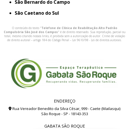
São Bernardo do Campo
São Caetano do Sul
O conteúdo do texto "
Telefone de Clínica de Reabilitação Alto Padrão
Compulsória São José dos Campos
" é de direito reservado. Sua reprodução, parcial ou
total, mesmo citando nossos links, é proibida sem a autorização do autor. Crime de violação
de direito autoral – artigo 184 do Código Penal –
Lei 9610/98 - Lei de direitos autorais
.
ENDEREÇO
Rua Vereador Benedito da Silva César, 999 - Caete (Mailasqui)
São Roque - SP - 18143-353
GABATA SÃO ROQUE