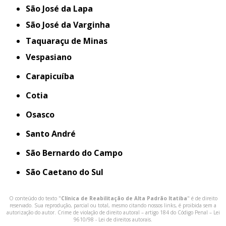
São José da Lapa
São José da Varginha
Taquaraçu de Minas
Vespasiano
Carapicuíba
Cotia
Osasco
Santo André
São Bernardo do Campo
São Caetano do Sul
O conteúdo do texto "
Clínica de Reabilitação de Alta Padrão Itatiba
" é de direito
reservado. Sua reprodução, parcial ou total, mesmo citando nossos links, é proibida sem a
autorização do autor. Crime de violação de direito autoral – artigo 184 do Código Penal –
Lei
9610/98 - Lei de direitos autorais
.