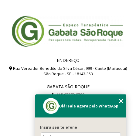
ENDEREÇO
Rua Vereador Benedito da Silva César, 999 - Caete (Mailasqui)
São Roque - SP - 18143-353
GABATA SÃO ROQUE
(11) 97279-8788
(11) 99112-8504
Olá! Fale agora pelo WhatsApp
gabata@gabata.com.br
MENU
Insira seu telefone
Home