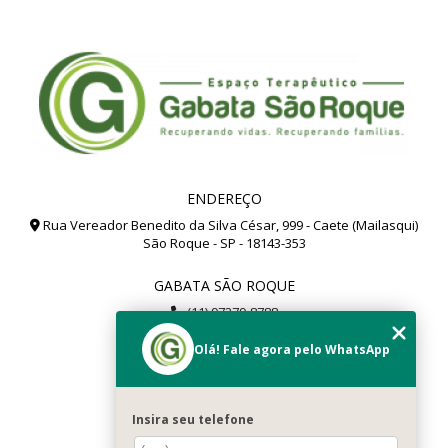
ENDEREÇO
Rua Vereador Benedito da Silva César, 999 - Caete (Mailasqui)
São Roque - SP - 18143-353
GABATA SÃO ROQUE
(11) 97279-8788
(11) 99112-8504
Olá! Fale agora pelo WhatsApp
gabata@gabata.com.br
MENU
Insira seu telefone
Home