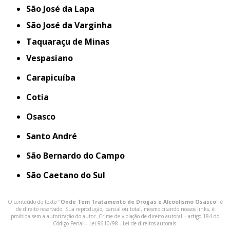
São José da Lapa
São José da Varginha
Taquaraçu de Minas
Vespasiano
Carapicuíba
Cotia
Osasco
Santo André
São Bernardo do Campo
São Caetano do Sul
O conteúdo do texto "
Onde Tem Tratamento de Drogas e Alcoolismo Osasco
" é
de direito reservado. Sua reprodução, parcial ou total, mesmo citando nossos links, é
proibida sem a autorização do autor. Crime de violação de direito autoral – artigo 184 do
Código Penal –
Lei 9610/98 - Lei de direitos autorais
.