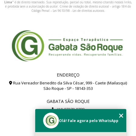
Lima
" é de direito reservado. Sua reprodução, parcial ou total, mesmo citando nossos links,
é proibida sem a autorização do autor. Crime de violação de direito autoral – artigo 184 do
Código Penal –
Lei 9610/98 - Lei de direitos autorais
.
ENDEREÇO
Rua Vereador Benedito da Silva César, 999 - Caete (Mailasqui)
São Roque - SP - 18143-353
GABATA SÃO ROQUE
(11) 97279-8788
(11) 99112-8504
Olá! Fale agora pelo WhatsApp
gabata@gabata.com.br