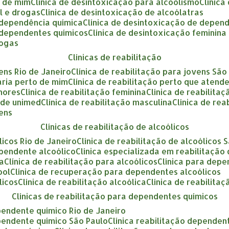
o de mim
clínica de desintoxicação para alcoolismo
clínic
ol e drogas
clínica de desintoxicação de alcoólatras
a dependência química
clínica de desintoxicação de depen
a dependentes químicos
clínica de desintoxicação feminina
rogas
clínicas de reabilitação
vens Rio de Janeiro
clínica de reabilitação para jovens São
tária perto de mim
clínica de reabilitação perto que atend
enores
clínica de reabilitação feminina
clínica de reabilita
ende unimed
clínica de reabilitação masculina
clínica de re
vens
clínicas de reabilitação de alcoólicos
ólicos Rio de Janeiro
clínica de reabilitação de alcoólicos 
ependente alcoólico
clínica especializada em reabilitação
ca
clínica de reabilitação para alcoólicos
clínica para dep
ool
clínica de recuperação para dependentes alcoólicos
licos
clínica de reabilitação alcoólica
clínica de reabilita
clínicas de reabilitação para dependentes químicos
ependente químico Rio de Janeiro
ependente químico São Paulo
clínica reabilitação dependen