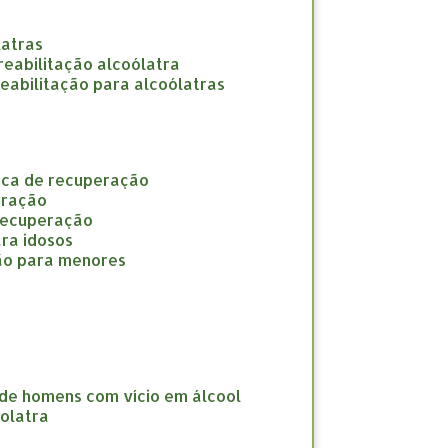
latras
e reabilitação alcoólatra
 reabilitação para alcoólatras
nica de recuperação
eração
 recuperação
ara idosos
ção para menores
 de homens com vício em álcool
oolatra