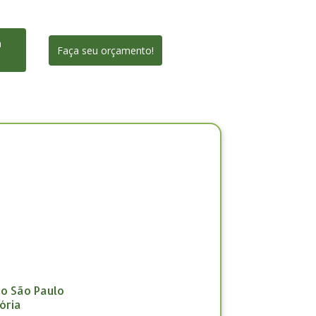
a
Faça seu orçamento!
ão São Paulo
ória