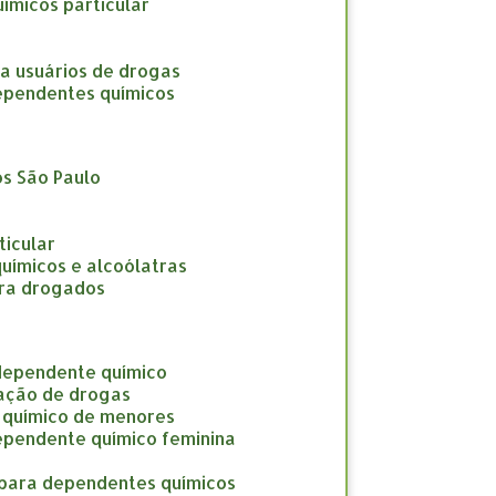
uímicos particular
ara usuários de drogas
 dependentes químicos
os São Paulo
ticular
químicos e alcoólatras
para drogados
 dependente químico
cação de drogas
e químico de menores
dependente químico feminina
o para dependentes químicos