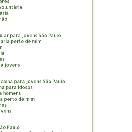
nores
nvoluntária
tária
drão
icular para jovens São Paulo
ntária perto de mim
im
ria
res
ara jovens
cocaína para jovens São Paulo
ína para idosos
ara homens
ína perto de mim
eres
jovens
São Paulo