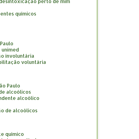
a desintoxicação perto de mim
dentes químicos
 Paulo
e unimed
ção involuntária
abilitação voluntária
São Paulo
 de alcoólicos
endente alcoólico
ção de alcoólicos
te químico