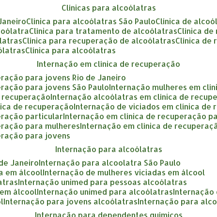
clínicas para alcoólatras
 Janeiro
clínica para alcoólatras São Paulo
clínica de alcoó
coólatra
clínica para tratamento de alcoólatras
clínica d
ólatras
clínica para recuperação de alcoólatras
clínica de
ólatras
clínica para alcoólatras
internação em clínica de recuperação
eração para jovens Rio de Janeiro
eração para jovens São Paulo
internação mulheres em clí
e recuperação
internação alcoólatras em clínica de recup
nica de recuperação
internação de viciados em clínica de
eração particular
internação em clínica de recuperação p
peração para mulheres
internação em clínica de recupera
eração para jovens
internação para alcoólatras
 de Janeiro
internação para alcoolatra São Paulo
a em álcool
internação de mulheres viciadas em álcool
atras
internação unimed para pessoas alcoólatras
 em álcool
internação unimed para alcoólatras
internação
l
internação para jovens alcoólatras
internação para alc
internação para dependentes químicos