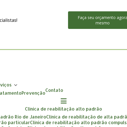
Faça seu orçamento agor
alistas!
mesmo
rviços
Contato
Tratamento
Prevenção
clínica de reabilitação alto padrão
 padrão Rio de Janeiro
clínica de reabilitação de alta padr
drão particular
clínica de reabilitação alto padrão compuls