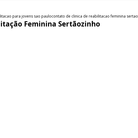
ilitacao para jovens sao paulo
contato de clinica de reabilitacao feminina serta
ilitação Feminina Sertãozinho