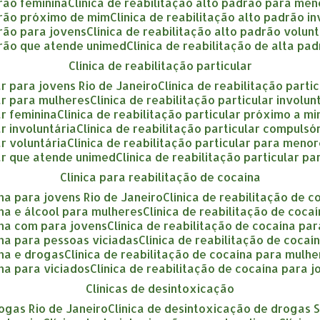
drão feminina
clínica de reabilitação alto padrão para me
adrão próximo de mim
clínica de reabilitação alto padrão i
drão para jovens
clínica de reabilitação alto padrão volun
adrão que atende unimed
clínica de reabilitação de alta pa
clínica de reabilitação particular
lar para jovens Rio de Janeiro
clínica de reabilitação part
lar para mulheres
clínica de reabilitação particular involu
ar feminina
clínica de reabilitação particular próximo a m
ar involuntária
clínica de reabilitação particular compulsó
ar voluntária
clínica de reabilitação particular para meno
ular que atende unimed
clínica de reabilitação particular p
clínica para reabilitação de cocaína
ína para jovens Rio de Janeiro
clínica de reabilitação de 
aína e álcool para mulheres
clínica de reabilitação de coca
aína com para jovens
clínica de reabilitação de cocaína p
aína para pessoas viciadas
clínica de reabilitação de coca
ína e drogas
clínica de reabilitação de cocaína para mulh
ína para viciados
clínica de reabilitação de cocaína para 
clínicas de desintoxicação
rogas Rio de Janeiro
clínica de desintoxicação de drogas 