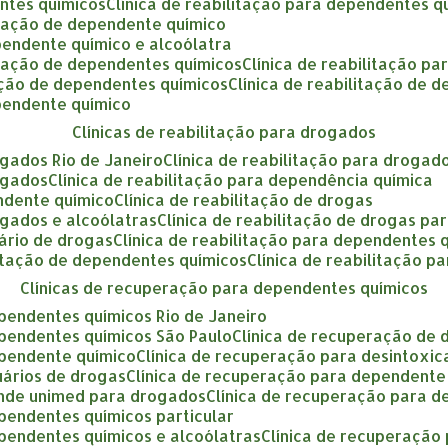
entes químicos
clínica de reabilitação para dependentes q
litação de dependente químico
ependente químico e alcoólatra
litação de dependentes químicos
clínica de reabilitação p
itação de dependentes químicos
clínica de reabilitação de
ependente químico
clínicas de reabilitação para drogados
rogados Rio de Janeiro
clínica de reabilitação para drogad
rogados
clínica de reabilitação para dependência química
endente químico
clínica de reabilitação de drogas
rogados e alcoólatras
clínica de reabilitação de drogas par
uário de drogas
clínica de reabilitação para dependentes 
ilitação de dependentes químicos
clínica de reabilitação 
clínicas de recuperação para dependentes químicos
ependentes químicos Rio de Janeiro
ependentes químicos São Paulo
clínica de recuperação de
ependente químico
clínica de recuperação para desintoxi
uários de drogas
clínica de recuperação para dependent
tende unimed para drogados
clínica de recuperação para 
ependentes químicos particular
ependentes químicos e alcoólatras
clínica de recuperaçã