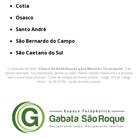
Cotia
Osasco
Santo André
São Bernardo do Campo
São Caetano do Sul
O conteúdo do texto "
Clínica de Reabilitação para Menores Teresópolis
" é de
direito reservado. Sua reprodução, parcial ou total, mesmo citando nossos links, é proibida
sem a autorização do autor. Crime de violação de direito autoral – artigo 184 do Código
Penal –
Lei 9610/98 - Lei de direitos autorais
.