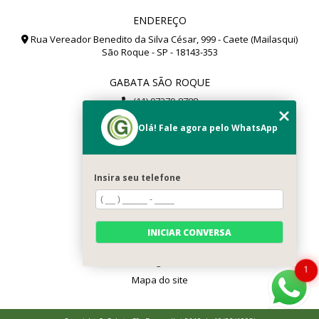
ENDEREÇO
Rua Vereador Benedito da Silva César, 999 - Caete (Mailasqui)
São Roque - SP - 18143-353
GABATA SÃO ROQUE
(11) 97279-8788
(11) 99112-8504
Olá! Fale agora pelo WhatsApp
gabata@gabata.com.br
MENU
Insira seu telefone
Home
Sobré Nós
Serviços
INICIAR CONVERSA
Contato
Categorias
1
Mapa do site