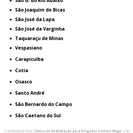
São G. do Rio Abaixo
São Joaquim de Bicas
São José da Lapa
São José da Varginha
Taquaraçu de Minas
Vespasiano
Carapicuíba
Cotia
Osasco
Santo André
São Bernardo do Campo
São Caetano do Sul
O conteúdo do texto "
Clínica de Reabilitação para Drogados Contato Magé
" é de