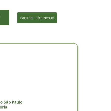
a
Faça seu orçamento!
ão São Paulo
ória