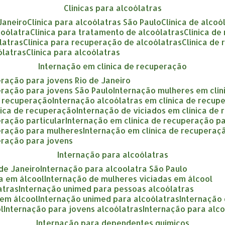
clínicas para alcoólatras
 Janeiro
clínica para alcoólatras São Paulo
clínica de alcoó
coólatra
clínica para tratamento de alcoólatras
clínica d
ólatras
clínica para recuperação de alcoólatras
clínica de
ólatras
clínica para alcoólatras
internação em clínica de recuperação
eração para jovens Rio de Janeiro
eração para jovens São Paulo
internação mulheres em clí
e recuperação
internação alcoólatras em clínica de recup
nica de recuperação
internação de viciados em clínica de
eração particular
internação em clínica de recuperação p
peração para mulheres
internação em clínica de recupera
eração para jovens
internação para alcoólatras
 de Janeiro
internação para alcoolatra São Paulo
a em álcool
internação de mulheres viciadas em álcool
atras
internação unimed para pessoas alcoólatras
 em álcool
internação unimed para alcoólatras
internação
l
internação para jovens alcoólatras
internação para alc
internação para dependentes químicos