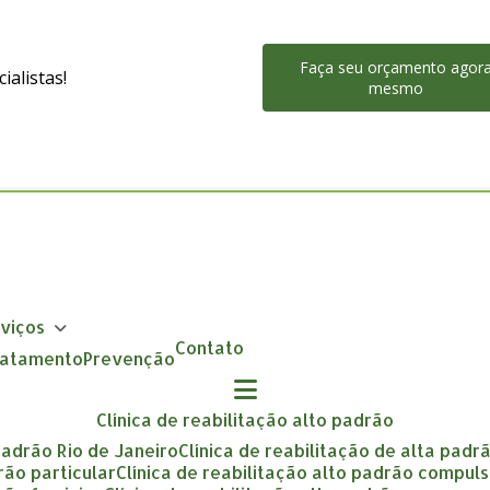
Faça seu orçamento agor
alistas!
mesmo
rviços
Contato
Tratamento
Prevenção
clínica de reabilitação alto padrão
 padrão Rio de Janeiro
clínica de reabilitação de alta padr
drão particular
clínica de reabilitação alto padrão compuls