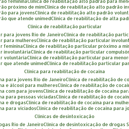
drão feminina
clínica de reabilitação alto padrão para me
adrão próximo de mim
clínica de reabilitação alto padrão i
drão para jovens
clínica de reabilitação alto padrão volun
adrão que atende unimed
clínica de reabilitação de alta pa
clínica de reabilitação particular
lar para jovens Rio de Janeiro
clínica de reabilitação part
lar para mulheres
clínica de reabilitação particular involu
ar feminina
clínica de reabilitação particular próximo a m
ar involuntária
clínica de reabilitação particular compulsó
ar voluntária
clínica de reabilitação particular para meno
ular que atende unimed
clínica de reabilitação particular p
clínica para reabilitação de cocaína
ína para jovens Rio de Janeiro
clínica de reabilitação de 
aína e álcool para mulheres
clínica de reabilitação de coca
aína com para jovens
clínica de reabilitação de cocaína p
aína para pessoas viciadas
clínica de reabilitação de coca
ína e drogas
clínica de reabilitação de cocaína para mulh
ína para viciados
clínica de reabilitação de cocaína para 
clínicas de desintoxicação
rogas Rio de Janeiro
clínica de desintoxicação de drogas 