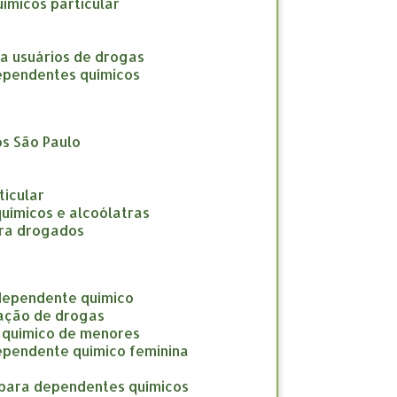
uímicos particular
ara usuários de drogas
 dependentes químicos
os São Paulo
ticular
químicos e alcoólatras
para drogados
 dependente químico
cação de drogas
e químico de menores
dependente químico feminina
o para dependentes químicos