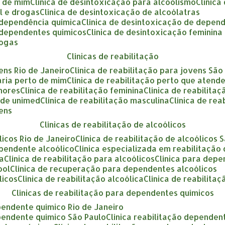
o de mim
clínica de desintoxicação para alcoolismo
clínic
ol e drogas
clínica de desintoxicação de alcoólatras
a dependência química
clínica de desintoxicação de depen
a dependentes químicos
clínica de desintoxicação feminina
rogas
clínicas de reabilitação
vens Rio de Janeiro
clínica de reabilitação para jovens São
tária perto de mim
clínica de reabilitação perto que atend
enores
clínica de reabilitação feminina
clínica de reabilita
ende unimed
clínica de reabilitação masculina
clínica de re
vens
clínicas de reabilitação de alcoólicos
ólicos Rio de Janeiro
clínica de reabilitação de alcoólicos 
ependente alcoólico
clínica especializada em reabilitação
ca
clínica de reabilitação para alcoólicos
clínica para dep
ool
clínica de recuperação para dependentes alcoólicos
licos
clínica de reabilitação alcoólica
clínica de reabilita
clínicas de reabilitação para dependentes químicos
ependente químico Rio de Janeiro
ependente químico São Paulo
clínica reabilitação dependen