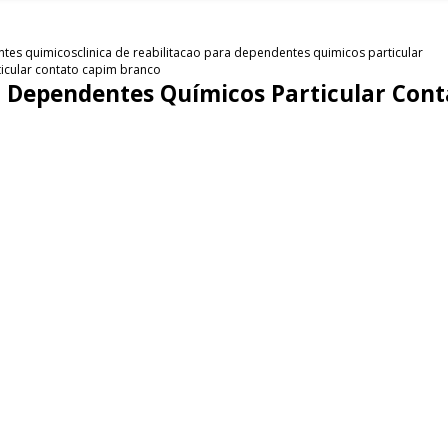
entes quimicos
clinica de reabilitacao para dependentes quimicos particular
ticular contato capim branco
ra Dependentes Químicos Particular Con