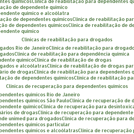
entes químicos
clínica de reabilitação para dependentes q
litação de dependente químico
ependente químico e alcoólatra
litação de dependentes químicos
clínica de reabilitação p
itação de dependentes químicos
clínica de reabilitação de
ependente químico
clínicas de reabilitação para drogados
rogados Rio de Janeiro
clínica de reabilitação para drogad
rogados
clínica de reabilitação para dependência química
endente químico
clínica de reabilitação de drogas
rogados e alcoólatras
clínica de reabilitação de drogas par
uário de drogas
clínica de reabilitação para dependentes 
ilitação de dependentes químicos
clínica de reabilitação 
clínicas de recuperação para dependentes químicos
ependentes químicos Rio de Janeiro
ependentes químicos São Paulo
clínica de recuperação de
ependente químico
clínica de recuperação para desintoxi
uários de drogas
clínica de recuperação para dependent
tende unimed para drogados
clínica de recuperação para 
ependentes químicos particular
ependentes químicos e alcoólatras
clínica de recuperaçã