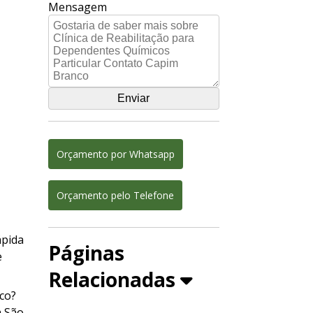
Mensagem
Orçamento por Whatsapp
Orçamento pelo Telefone
ápida
Páginas
e
Relacionadas
nco?
m São