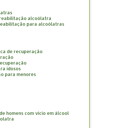
latras
e reabilitação alcoólatra
 reabilitação para alcoólatras
nica de recuperação
eração
 recuperação
ara idosos
ção para menores
 de homens com vício em álcool
oolatra