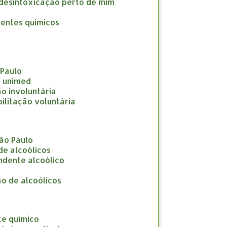
a desintoxicação perto de mim
dentes químicos
 Paulo
e unimed
ção involuntária
abilitação voluntária
São Paulo
 de alcoólicos
endente alcoólico
ção de alcoólicos
te químico