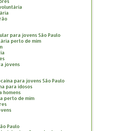
nores
nvoluntária
tária
drão
icular para jovens São Paulo
ntária perto de mim
im
ria
res
ara jovens
cocaína para jovens São Paulo
ína para idosos
ara homens
ína perto de mim
eres
jovens
São Paulo