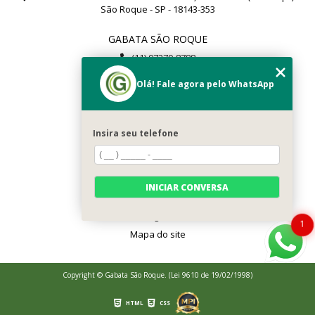
São Roque - SP - 18143-353
GABATA SÃO ROQUE
(11) 97279-8788
(11) 99112-8504
Olá! Fale agora pelo WhatsApp
gabata@gabata.com.br
MENU
Insira seu telefone
Home
Sobré Nós
Serviços
INICIAR CONVERSA
Contato
Categorias
1
Mapa do site
Copyright © Gabata São Roque. (Lei 9610 de 19/02/1998)
HTML
CSS