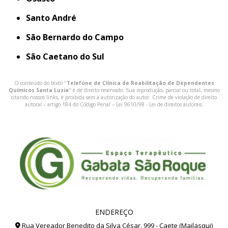
Santo André
São Bernardo do Campo
São Caetano do Sul
O conteúdo do texto "
Telefone de Clínica de Reabilitação de Dependentes
Químicos Santa Luzia
" é de direito reservado. Sua reprodução, parcial ou total, mesmo
citando nossos links, é proibida sem a autorização do autor. Crime de violação de direito
autoral – artigo 184 do Código Penal –
Lei 9610/98 - Lei de direitos autorais
.
ENDEREÇO
Rua Vereador Benedito da Silva César, 999 - Caete (Mailasqui)