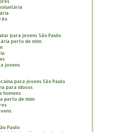
nores
nvoluntária
tária
drão
icular para jovens São Paulo
ntária perto de mim
im
ria
res
ara jovens
cocaína para jovens São Paulo
ína para idosos
ara homens
ína perto de mim
eres
jovens
São Paulo