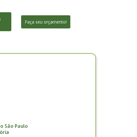
a
Faça seu orçamento!
ão São Paulo
ória