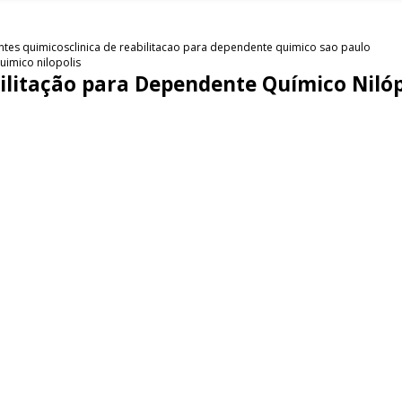
entes quimicos
clinica de reabilitacao para dependente quimico sao paulo
uimico nilopolis
bilitação para Dependente Químico Nilóp