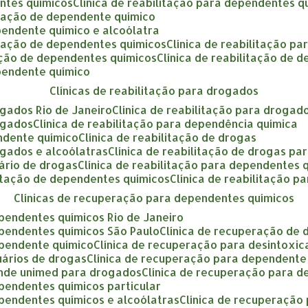
entes químicos
clínica de reabilitação para dependentes q
litação de dependente químico
ependente químico e alcoólatra
litação de dependentes químicos
clínica de reabilitação p
itação de dependentes químicos
clínica de reabilitação de
ependente químico
clínicas de reabilitação para drogados
rogados Rio de Janeiro
clínica de reabilitação para drogad
rogados
clínica de reabilitação para dependência química
endente químico
clínica de reabilitação de drogas
rogados e alcoólatras
clínica de reabilitação de drogas par
uário de drogas
clínica de reabilitação para dependentes 
ilitação de dependentes químicos
clínica de reabilitação 
clínicas de recuperação para dependentes químicos
ependentes químicos Rio de Janeiro
ependentes químicos São Paulo
clínica de recuperação de
ependente químico
clínica de recuperação para desintoxi
uários de drogas
clínica de recuperação para dependent
tende unimed para drogados
clínica de recuperação para 
ependentes químicos particular
ependentes químicos e alcoólatras
clínica de recuperaçã