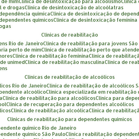
o de mim
clínica de desintoxicação para alcoolismo
clínic
ol e drogas
clínica de desintoxicação de alcoólatras
a dependência química
clínica de desintoxicação de depen
a dependentes químicos
clínica de desintoxicação feminina
rogas
clínicas de reabilitação
vens Rio de Janeiro
clínica de reabilitação para jovens São
tária perto de mim
clínica de reabilitação perto que atend
enores
clínica de reabilitação feminina
clínica de reabilita
ende unimed
clínica de reabilitação masculina
clínica de re
vens
clínicas de reabilitação de alcoólicos
ólicos Rio de Janeiro
clínica de reabilitação de alcoólicos 
ependente alcoólico
clínica especializada em reabilitação
ca
clínica de reabilitação para alcoólicos
clínica para dep
ool
clínica de recuperação para dependentes alcoólicos
licos
clínica de reabilitação alcoólica
clínica de reabilita
clínicas de reabilitação para dependentes químicos
ependente químico Rio de Janeiro
ependente químico São Paulo
clínica reabilitação dependen