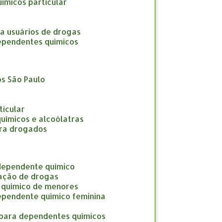
uímicos particular
ara usuários de drogas
 dependentes químicos
os São Paulo
ticular
químicos e alcoólatras
para drogados
 dependente químico
cação de drogas
e químico de menores
dependente químico feminina
o para dependentes químicos