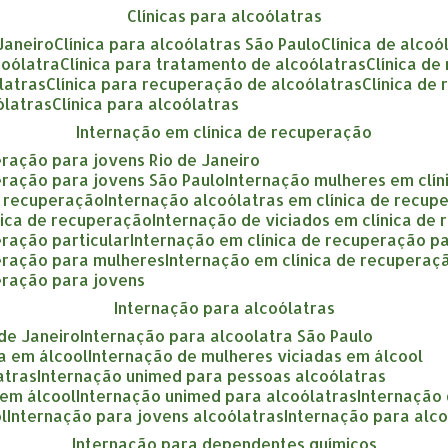
clínicas para alcoólatras
 Janeiro
clínica para alcoólatras São Paulo
clínica de alcoó
coólatra
clínica para tratamento de alcoólatras
clínica d
ólatras
clínica para recuperação de alcoólatras
clínica de
ólatras
clínica para alcoólatras
internação em clínica de recuperação
eração para jovens Rio de Janeiro
eração para jovens São Paulo
internação mulheres em clí
e recuperação
internação alcoólatras em clínica de recup
nica de recuperação
internação de viciados em clínica de
eração particular
internação em clínica de recuperação p
peração para mulheres
internação em clínica de recupera
eração para jovens
internação para alcoólatras
 de Janeiro
internação para alcoolatra São Paulo
a em álcool
internação de mulheres viciadas em álcool
atras
internação unimed para pessoas alcoólatras
 em álcool
internação unimed para alcoólatras
internação
l
internação para jovens alcoólatras
internação para alc
internação para dependentes químicos