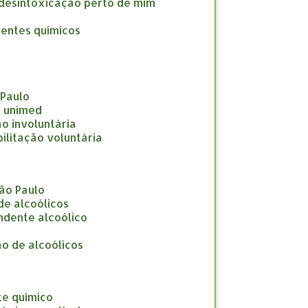
a desintoxicação perto de mim
dentes químicos
 Paulo
e unimed
ção involuntária
abilitação voluntária
São Paulo
 de alcoólicos
endente alcoólico
ção de alcoólicos
te químico