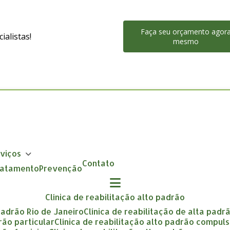
Faça seu orçamento agor
alistas!
mesmo
rviços
Contato
Tratamento
Prevenção
clínica de reabilitação alto padrão
 padrão Rio de Janeiro
clínica de reabilitação de alta padr
drão particular
clínica de reabilitação alto padrão compuls