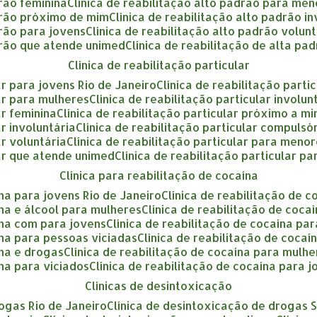
drão feminina
clínica de reabilitação alto padrão para me
adrão próximo de mim
clínica de reabilitação alto padrão i
drão para jovens
clínica de reabilitação alto padrão volun
adrão que atende unimed
clínica de reabilitação de alta pa
clínica de reabilitação particular
lar para jovens Rio de Janeiro
clínica de reabilitação part
lar para mulheres
clínica de reabilitação particular involu
ar feminina
clínica de reabilitação particular próximo a m
ar involuntária
clínica de reabilitação particular compulsó
ar voluntária
clínica de reabilitação particular para meno
ular que atende unimed
clínica de reabilitação particular p
clínica para reabilitação de cocaína
ína para jovens Rio de Janeiro
clínica de reabilitação de 
aína e álcool para mulheres
clínica de reabilitação de coca
aína com para jovens
clínica de reabilitação de cocaína p
aína para pessoas viciadas
clínica de reabilitação de coca
ína e drogas
clínica de reabilitação de cocaína para mulh
ína para viciados
clínica de reabilitação de cocaína para 
clínicas de desintoxicação
rogas Rio de Janeiro
clínica de desintoxicação de drogas 