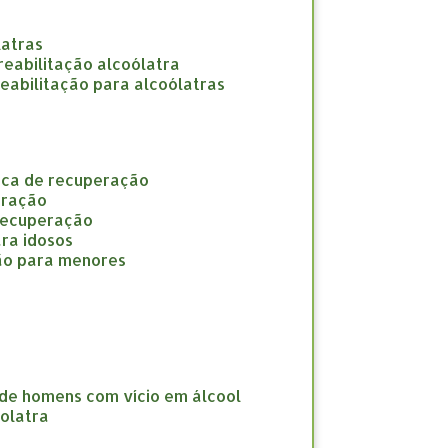
latras
e reabilitação alcoólatra
 reabilitação para alcoólatras
nica de recuperação
eração
 recuperação
ara idosos
ção para menores
 de homens com vício em álcool
oolatra