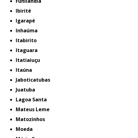
Funilândia
Ibirité
Igarapé
Inhaúma
Itabirito
Itaguara
Itatiaiuçu
Itaúna
Jaboticatubas
Juatuba
Lagoa Santa
Mateus Leme
Matozinhos
Moeda