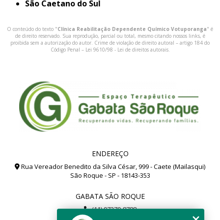
São Caetano do Sul
O conteúdo do texto "
Clínica Reabilitação Dependente Químico Votuporanga
" é
de direito reservado. Sua reprodução, parcial ou total, mesmo citando nossos links, é
proibida sem a autorização do autor. Crime de violação de direito autoral – artigo 184 do
Código Penal –
Lei 9610/98 - Lei de direitos autorais
.
ENDEREÇO
Rua Vereador Benedito da Silva César, 999 - Caete (Mailasqui)
São Roque - SP - 18143-353
GABATA SÃO ROQUE
(11) 97279-8788