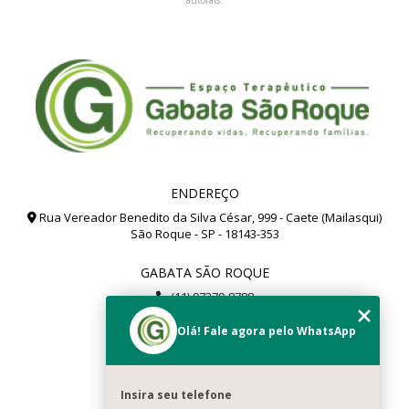
autorais
.
ENDEREÇO
Rua Vereador Benedito da Silva César, 999 - Caete (Mailasqui)
São Roque - SP - 18143-353
GABATA SÃO ROQUE
(11) 97279-8788
(11) 99112-8504
Olá! Fale agora pelo WhatsApp
gabata@gabata.com.br
MENU
Insira seu telefone
Home