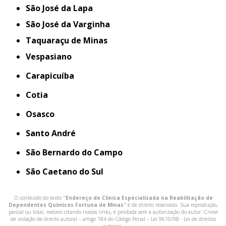
São José da Lapa
São José da Varginha
Taquaraçu de Minas
Vespasiano
Carapicuíba
Cotia
Osasco
Santo André
São Bernardo do Campo
São Caetano do Sul
O conteúdo do texto "
Endereço de Clínica Especializada na Reabilitação de
Dependentes Químicos Fortuna de Minas
" é de direito reservado. Sua reprodução,
parcial ou total, mesmo citando nossos links, é proibida sem a autorização do autor. Crime
de violação de direito autoral – artigo 184 do Código Penal –
Lei 9610/98 - Lei de direitos