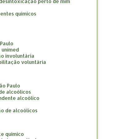
a desintoxicação perto de mim
dentes químicos
 Paulo
e unimed
ção involuntária
abilitação voluntária
São Paulo
 de alcoólicos
endente alcoólico
ção de alcoólicos
te químico