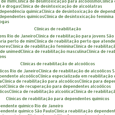
o de mim
clínica de desintoxicação para alcoolismo
clínic
ol e drogas
clínica de desintoxicação de alcoólatras
a dependência química
clínica de desintoxicação de depen
a dependentes químicos
clínica de desintoxicação feminina
rogas
clínicas de reabilitação
vens Rio de Janeiro
clínica de reabilitação para jovens São
tária perto de mim
clínica de reabilitação perto que atend
enores
clínica de reabilitação feminina
clínica de reabilita
ende unimed
clínica de reabilitação masculina
clínica de re
vens
clínicas de reabilitação de alcoólicos
ólicos Rio de Janeiro
clínica de reabilitação de alcoólicos 
ependente alcoólico
clínica especializada em reabilitação
ca
clínica de reabilitação para alcoólicos
clínica para dep
ool
clínica de recuperação para dependentes alcoólicos
licos
clínica de reabilitação alcoólica
clínica de reabilita
clínicas de reabilitação para dependentes químicos
ependente químico Rio de Janeiro
ependente químico São Paulo
clínica reabilitação dependen