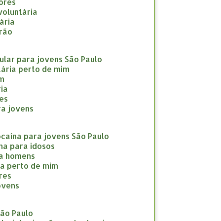
nores
nvoluntária
tária
drão
icular para jovens São Paulo
ntária perto de mim
im
ria
res
ara jovens
cocaína para jovens São Paulo
ína para idosos
ara homens
ína perto de mim
eres
jovens
São Paulo