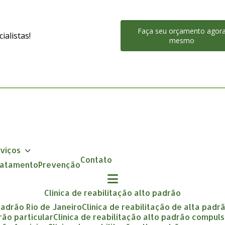
Faça seu orçamento agor
alistas!
mesmo
rviços
Contato
Tratamento
Prevenção
clínica de reabilitação alto padrão
 padrão Rio de Janeiro
clínica de reabilitação de alta padr
drão particular
clínica de reabilitação alto padrão compuls