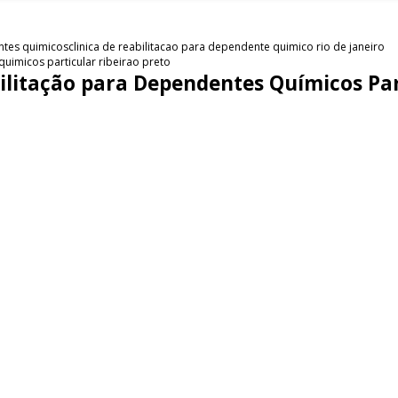
entes quimicos
clinica de reabilitacao para dependente quimico rio de janeiro
quimicos particular ribeirao preto
bilitação para Dependentes Químicos Par