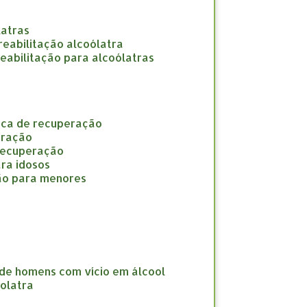
latras
e reabilitação alcoólatra
 reabilitação para alcoólatras
nica de recuperação
eração
 recuperação
ara idosos
ção para menores
 de homens com vício em álcool
oolatra