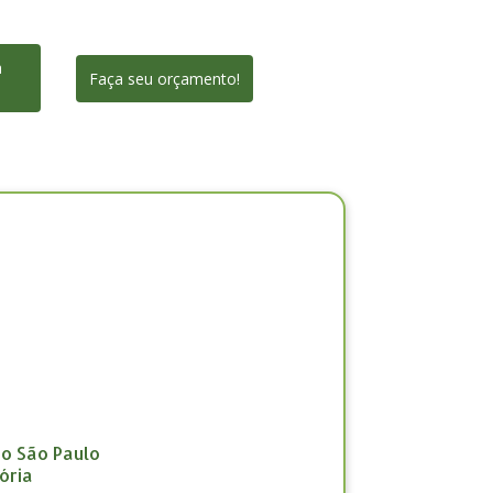
a
Faça seu orçamento!
ão São Paulo
ória