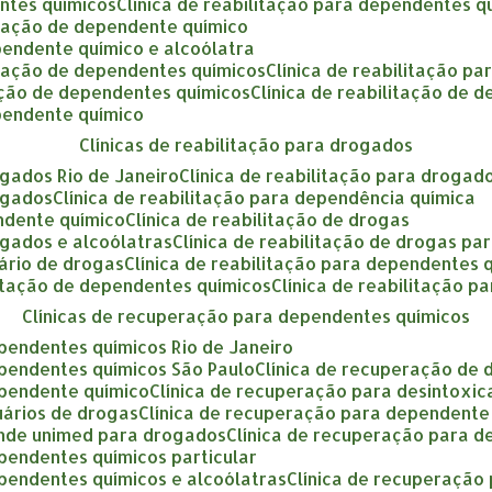
entes químicos
clínica de reabilitação para dependentes q
litação de dependente químico
ependente químico e alcoólatra
litação de dependentes químicos
clínica de reabilitação p
itação de dependentes químicos
clínica de reabilitação de
ependente químico
clínicas de reabilitação para drogados
rogados Rio de Janeiro
clínica de reabilitação para drogad
rogados
clínica de reabilitação para dependência química
endente químico
clínica de reabilitação de drogas
rogados e alcoólatras
clínica de reabilitação de drogas par
uário de drogas
clínica de reabilitação para dependentes 
ilitação de dependentes químicos
clínica de reabilitação 
clínicas de recuperação para dependentes químicos
ependentes químicos Rio de Janeiro
ependentes químicos São Paulo
clínica de recuperação de
ependente químico
clínica de recuperação para desintoxi
uários de drogas
clínica de recuperação para dependent
tende unimed para drogados
clínica de recuperação para 
ependentes químicos particular
ependentes químicos e alcoólatras
clínica de recuperaçã