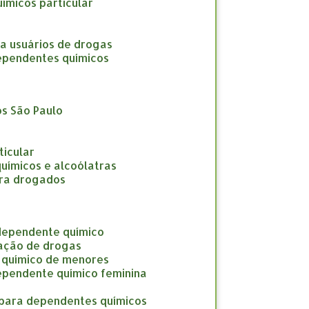
uímicos particular
ara usuários de drogas
 dependentes químicos
os São Paulo
ticular
químicos e alcoólatras
para drogados
 dependente químico
cação de drogas
e químico de menores
dependente químico feminina
o para dependentes químicos