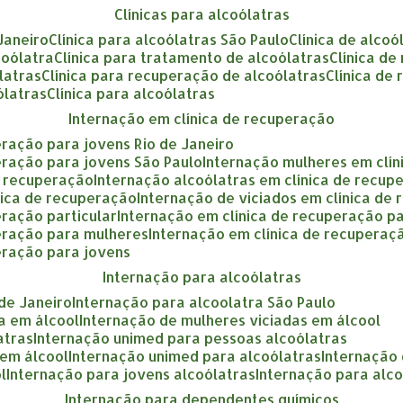
clínicas para alcoólatras
 Janeiro
clínica para alcoólatras São Paulo
clínica de alcoó
coólatra
clínica para tratamento de alcoólatras
clínica d
ólatras
clínica para recuperação de alcoólatras
clínica de
ólatras
clínica para alcoólatras
internação em clínica de recuperação
eração para jovens Rio de Janeiro
eração para jovens São Paulo
internação mulheres em clí
e recuperação
internação alcoólatras em clínica de recup
nica de recuperação
internação de viciados em clínica de
eração particular
internação em clínica de recuperação p
peração para mulheres
internação em clínica de recupera
eração para jovens
internação para alcoólatras
 de Janeiro
internação para alcoolatra São Paulo
a em álcool
internação de mulheres viciadas em álcool
atras
internação unimed para pessoas alcoólatras
 em álcool
internação unimed para alcoólatras
internação
l
internação para jovens alcoólatras
internação para alc
internação para dependentes químicos