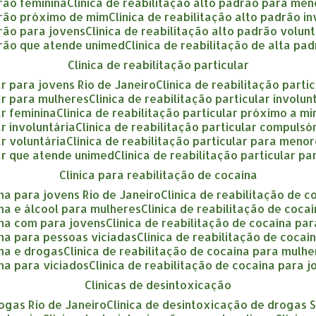
drão feminina
clínica de reabilitação alto padrão para me
adrão próximo de mim
clínica de reabilitação alto padrão i
drão para jovens
clínica de reabilitação alto padrão volun
adrão que atende unimed
clínica de reabilitação de alta pa
clínica de reabilitação particular
lar para jovens Rio de Janeiro
clínica de reabilitação part
lar para mulheres
clínica de reabilitação particular involu
ar feminina
clínica de reabilitação particular próximo a m
ar involuntária
clínica de reabilitação particular compulsó
ar voluntária
clínica de reabilitação particular para meno
ular que atende unimed
clínica de reabilitação particular p
clínica para reabilitação de cocaína
ína para jovens Rio de Janeiro
clínica de reabilitação de 
aína e álcool para mulheres
clínica de reabilitação de coca
aína com para jovens
clínica de reabilitação de cocaína p
aína para pessoas viciadas
clínica de reabilitação de coca
ína e drogas
clínica de reabilitação de cocaína para mulh
ína para viciados
clínica de reabilitação de cocaína para 
clínicas de desintoxicação
rogas Rio de Janeiro
clínica de desintoxicação de drogas 