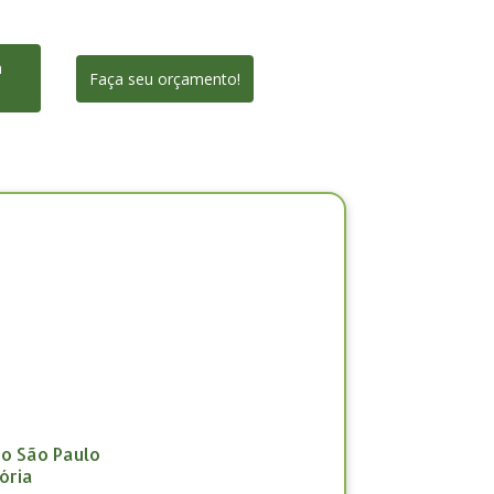
a
Faça seu orçamento!
ão São Paulo
ória