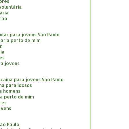
nores
nvoluntária
tária
drão
icular para jovens São Paulo
ntária perto de mim
im
ria
res
ara jovens
cocaína para jovens São Paulo
ína para idosos
ara homens
ína perto de mim
eres
jovens
São Paulo