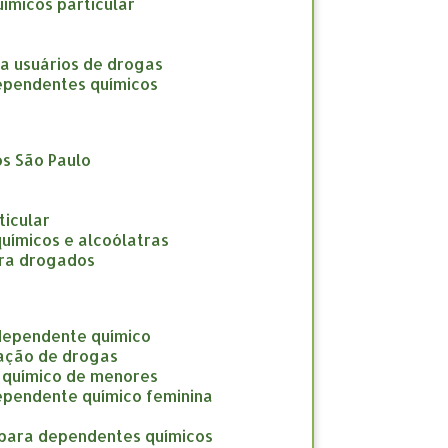
uímicos particular
ara usuários de drogas
 dependentes químicos
os São Paulo
ticular
químicos e alcoólatras
para drogados
 dependente químico
cação de drogas
e químico de menores
dependente químico feminina
o para dependentes químicos