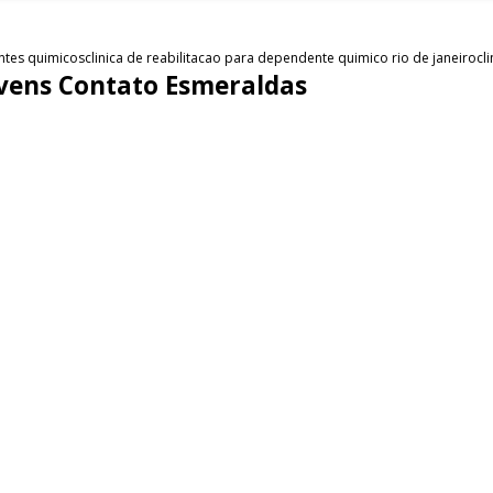
entes quimicos
clinica de reabilitacao para dependente quimico rio de janeiro
cl
Jovens Contato Esmeraldas