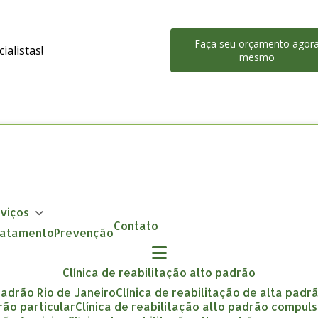
Faça seu orçamento agor
alistas!
mesmo
rviços
Contato
Tratamento
Prevenção
clínica de reabilitação alto padrão
 padrão Rio de Janeiro
clínica de reabilitação de alta padr
drão particular
clínica de reabilitação alto padrão compuls