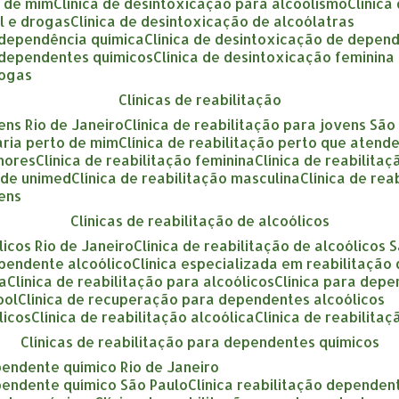
o de mim
clínica de desintoxicação para alcoolismo
clínic
ol e drogas
clínica de desintoxicação de alcoólatras
a dependência química
clínica de desintoxicação de depen
a dependentes químicos
clínica de desintoxicação feminina
rogas
clínicas de reabilitação
vens Rio de Janeiro
clínica de reabilitação para jovens São
tária perto de mim
clínica de reabilitação perto que atend
enores
clínica de reabilitação feminina
clínica de reabilita
ende unimed
clínica de reabilitação masculina
clínica de re
vens
clínicas de reabilitação de alcoólicos
ólicos Rio de Janeiro
clínica de reabilitação de alcoólicos 
ependente alcoólico
clínica especializada em reabilitação
ca
clínica de reabilitação para alcoólicos
clínica para dep
ool
clínica de recuperação para dependentes alcoólicos
licos
clínica de reabilitação alcoólica
clínica de reabilita
clínicas de reabilitação para dependentes químicos
ependente químico Rio de Janeiro
ependente químico São Paulo
clínica reabilitação dependen