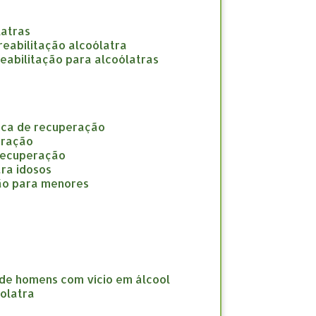
latras
e reabilitação alcoólatra
 reabilitação para alcoólatras
nica de recuperação
eração
 recuperação
ara idosos
ção para menores
 de homens com vício em álcool
oolatra