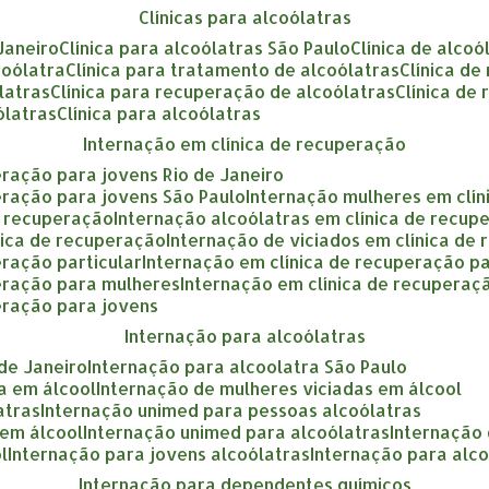
clínicas para alcoólatras
 Janeiro
clínica para alcoólatras São Paulo
clínica de alcoó
coólatra
clínica para tratamento de alcoólatras
clínica d
ólatras
clínica para recuperação de alcoólatras
clínica de
ólatras
clínica para alcoólatras
internação em clínica de recuperação
eração para jovens Rio de Janeiro
eração para jovens São Paulo
internação mulheres em clí
e recuperação
internação alcoólatras em clínica de recup
nica de recuperação
internação de viciados em clínica de
eração particular
internação em clínica de recuperação p
peração para mulheres
internação em clínica de recupera
eração para jovens
internação para alcoólatras
 de Janeiro
internação para alcoolatra São Paulo
a em álcool
internação de mulheres viciadas em álcool
atras
internação unimed para pessoas alcoólatras
 em álcool
internação unimed para alcoólatras
internação
l
internação para jovens alcoólatras
internação para alc
internação para dependentes químicos