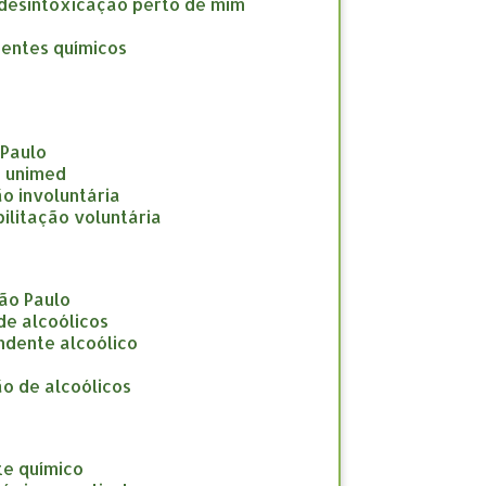
a desintoxicação perto de mim
dentes químicos
 Paulo
e unimed
ção involuntária
abilitação voluntária
São Paulo
 de alcoólicos
endente alcoólico
ção de alcoólicos
te químico