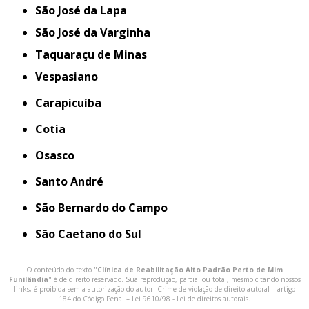
São José da Lapa
São José da Varginha
Taquaraçu de Minas
Vespasiano
Carapicuíba
Cotia
Osasco
Santo André
São Bernardo do Campo
São Caetano do Sul
O conteúdo do texto "
Clínica de Reabilitação Alto Padrão Perto de Mim
Funilândia
" é de direito reservado. Sua reprodução, parcial ou total, mesmo citando nossos
links, é proibida sem a autorização do autor. Crime de violação de direito autoral – artigo
184 do Código Penal –
Lei 9610/98 - Lei de direitos autorais
.