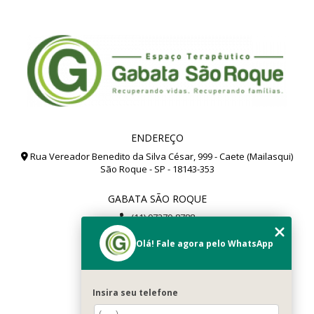
ENDEREÇO
Rua Vereador Benedito da Silva César, 999 - Caete (Mailasqui)
São Roque - SP - 18143-353
GABATA SÃO ROQUE
(11) 97279-8788
(11) 99112-8504
Olá! Fale agora pelo WhatsApp
gabata@gabata.com.br
MENU
Insira seu telefone
Home